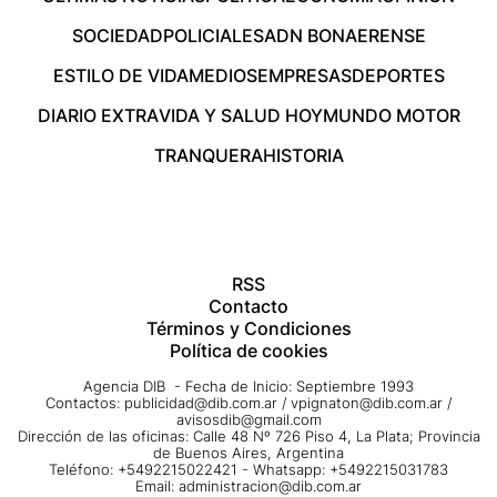
SOCIEDAD
POLICIALES
ADN BONAERENSE
ESTILO DE VIDA
MEDIOS
EMPRESAS
DEPORTES
DIARIO EXTRA
VIDA Y SALUD HOY
MUNDO MOTOR
TRANQUERA
HISTORIA
RSS
Contacto
Términos y Condiciones
Política de cookies
Agencia DIB - Fecha de Inicio: Septiembre 1993
Contactos:
publicidad@dib.com.ar
/
vpignaton@dib.com.ar
/
avisosdib@gmail.com
Dirección de las oficinas: Calle 48 Nº 726 Piso 4, La Plata; Provincia
de Buenos Aires, Argentina
Teléfono: +5492215022421 - Whatsapp: +5492215031783
Email:
administracion@dib.com.ar