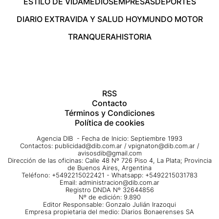
ESTILO DE VIDA
MEDIOS
EMPRESAS
DEPORTES
DIARIO EXTRA
VIDA Y SALUD HOY
MUNDO MOTOR
TRANQUERA
HISTORIA
RSS
Contacto
Términos y Condiciones
Política de cookies
Agencia DIB - Fecha de Inicio: Septiembre 1993
Contactos:
publicidad@dib.com.ar
/
vpignaton@dib.com.ar
/
avisosdib@gmail.com
Dirección de las oficinas: Calle 48 Nº 726 Piso 4, La Plata; Provincia
de Buenos Aires, Argentina
Teléfono: +5492215022421 - Whatsapp: +5492215031783
Email:
administracion@dib.com.ar
Registro DNDA Nº 32644856
Nº de edición: 9.890
Editor Responsable: Gonzalo Julián Irazoqui
Empresa propietaria del medio: Diarios Bonaerenses SA