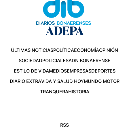
ÚLTIMAS NOTICIAS
POLÍTICA
ECONOMÍA
OPINIÓN
SOCIEDAD
POLICIALES
ADN BONAERENSE
ESTILO DE VIDA
MEDIOS
EMPRESAS
DEPORTES
DIARIO EXTRA
VIDA Y SALUD HOY
MUNDO MOTOR
TRANQUERA
HISTORIA
RSS