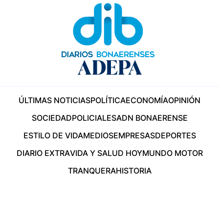
ÚLTIMAS NOTICIAS
POLÍTICA
ECONOMÍA
OPINIÓN
SOCIEDAD
POLICIALES
ADN BONAERENSE
ESTILO DE VIDA
MEDIOS
EMPRESAS
DEPORTES
DIARIO EXTRA
VIDA Y SALUD HOY
MUNDO MOTOR
TRANQUERA
HISTORIA