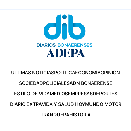
ÚLTIMAS NOTICIAS
POLÍTICA
ECONOMÍA
OPINIÓN
SOCIEDAD
POLICIALES
ADN BONAERENSE
ESTILO DE VIDA
MEDIOS
EMPRESAS
DEPORTES
DIARIO EXTRA
VIDA Y SALUD HOY
MUNDO MOTOR
TRANQUERA
HISTORIA