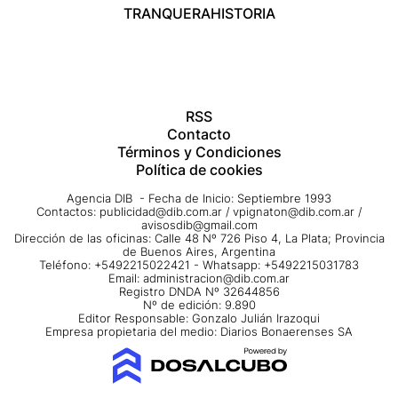
TRANQUERA
HISTORIA
RSS
Contacto
Términos y Condiciones
Política de cookies
Agencia DIB - Fecha de Inicio: Septiembre 1993
Contactos:
publicidad@dib.com.ar
/
vpignaton@dib.com.ar
/
avisosdib@gmail.com
Dirección de las oficinas: Calle 48 Nº 726 Piso 4, La Plata; Provincia
de Buenos Aires, Argentina
Teléfono: +5492215022421 - Whatsapp: +5492215031783
Email:
administracion@dib.com.ar
Registro DNDA Nº 32644856
Nº de edición: 9.890
Editor Responsable: Gonzalo Julián Irazoqui
Empresa propietaria del medio: Diarios Bonaerenses SA