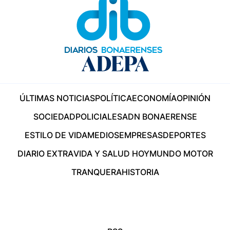
ÚLTIMAS NOTICIAS
POLÍTICA
ECONOMÍA
OPINIÓN
SOCIEDAD
POLICIALES
ADN BONAERENSE
ESTILO DE VIDA
MEDIOS
EMPRESAS
DEPORTES
DIARIO EXTRA
VIDA Y SALUD HOY
MUNDO MOTOR
TRANQUERA
HISTORIA