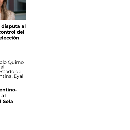
 disputa al
control del
elección
s
entino-
 al
 Sela