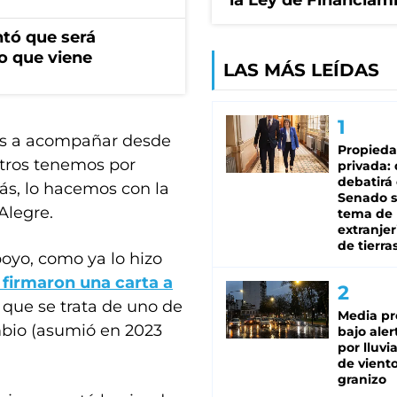
la Ley de Financiam
ntó que será
o que viene
LAS MÁS LEÍDAS
mos a acompañar desde
Propied
tros tenemos por
privada:
debatirá 
ás, lo hacemos con la
Senado s
 Alegre.
tema de 
extranjer
de tierra
poyo, como ya lo hizo
 firmaron una carta a
es que se trata de uno de
Media pr
mbio (asumió en 2023
bajo aler
por lluvi
de viento
granizo