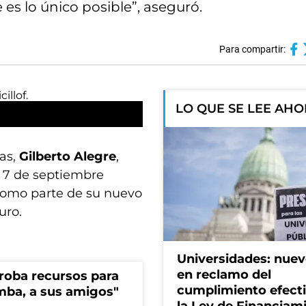
es lo único posible”, aseguró.
Para compartir:
LO QUE SE LEE AH
gas,
Gilberto Alegre
,
l 7 de septiembre
omo parte de su nuevo
turo.
Universidades: nuev
en reclamo del
s roba recursos para
cumplimiento efect
imba, a sus amigos"