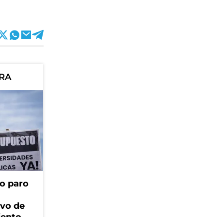
ORA
o paro
ivo de