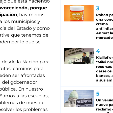
ejo que está haciendo
favoreciendo, porque
cipación
, hay menos
Roban pa
una cono
a los municipios y
crema
cia del Estado y como
antiinfla
Anmat la 
rnativa que tenemos de
mercado
nden por lo que se
Kicillof e
 desde la Nación para
"Milei no
recursos
rutas, caminos para
dárselos 
ueden ser afrontadas
bancos, a
a sus am
ca del gobernador
 pública. En nuestro
ñamos a las escuelas,
Universi
roblemas de nuestra
nuevo pa
esolver los problemas
reclamo 