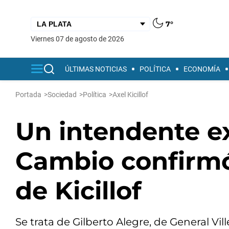
7°
viernes 07 de agosto de 2026
ÚLTIMAS NOTICIAS
POLÍTICA
ECONOMÍA
Portada
>
Sociedad
>
Política
>
Axel Kicillof
Un intendente ex
Cambio confirmó 
de Kicillof
Se trata de Gilberto Alegre, de General Vil