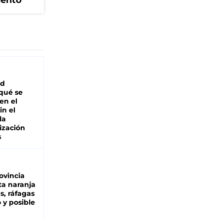
iento
ad
 qué se
en el
in el
la
ización
s
ovincia
ta naranja
as, ráfagas
 y posible