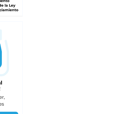
iento
de la Ley
ciamiento
l
!
er,
es