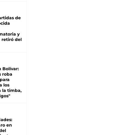
rtidas de
cida
matoria y
retiró del
n Bolívar:
s roba
 para
a los
 la timba,
igos"
dades:
ro en
del