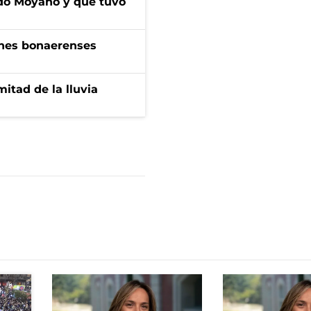
do Moyano y que tuvo
enes bonaerenses
itad de la lluvia