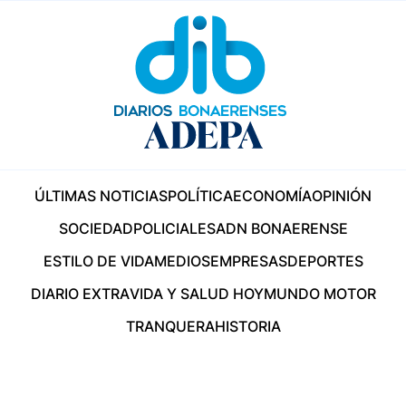
ÚLTIMAS NOTICIAS
POLÍTICA
ECONOMÍA
OPINIÓN
SOCIEDAD
POLICIALES
ADN BONAERENSE
ESTILO DE VIDA
MEDIOS
EMPRESAS
DEPORTES
DIARIO EXTRA
VIDA Y SALUD HOY
MUNDO MOTOR
TRANQUERA
HISTORIA