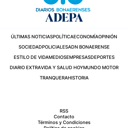
ÚLTIMAS NOTICIAS
POLÍTICA
ECONOMÍA
OPINIÓN
SOCIEDAD
POLICIALES
ADN BONAERENSE
ESTILO DE VIDA
MEDIOS
EMPRESAS
DEPORTES
DIARIO EXTRA
VIDA Y SALUD HOY
MUNDO MOTOR
TRANQUERA
HISTORIA
RSS
Contacto
Términos y Condiciones