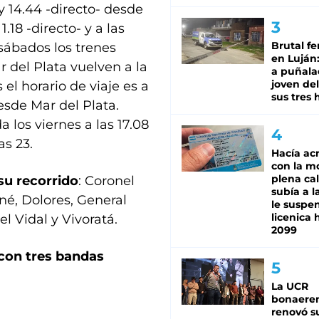
y 14.44 -directo- desde
.18 -directo- y a las
Brutal fe
 sábados los trenes
en Luján
r del Plata vuelven a la
a puñala
joven de
 el horario de viaje es a
sus tres 
desde Mar del Plata.
 los viernes a las 17.08
as 23.
Hacía ac
con la m
plena cal
su recorrido
: Coronel
subía a l
né, Dolores, General
le suspe
licenica 
l Vidal y Vivoratá.
2099
con tres bandas
La UCR
bonaere
renovó s