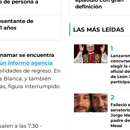
episodio con gran
e de persona a
definición
esentante de
1 años
LAS MÁS LEÍDAS
Pinamar se encuentra
Lanzaro
concurso
ún informó agencia
elegir la
bilidades de regreso. En
oficial de
de León 
ía Blanca, y también
participa
ás, figura interrumpido
Falleció 
sanatorio
Jorge Mes
padre de
alen a las 7.30 -
Messi