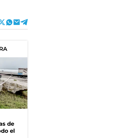
ORA
as de
odo el