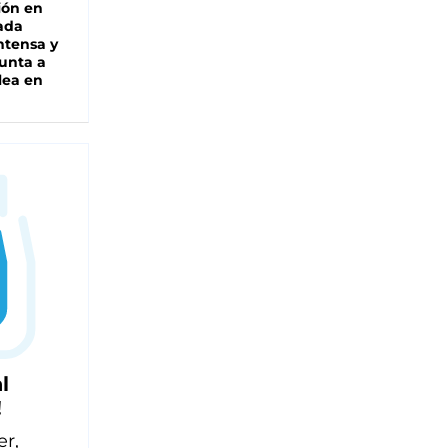
ión en
ada
intensa y
unta a
lea en
l
!
er,