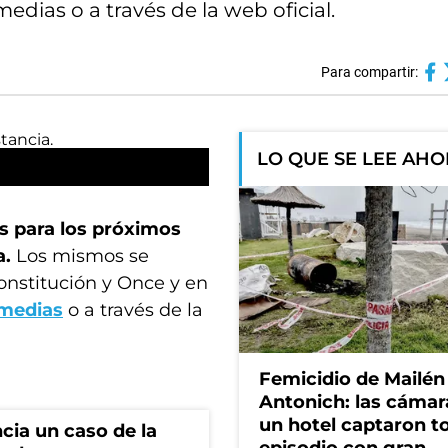
edias o a través de la web oficial.
Para compartir:
LO QUE SE LEE AH
es para los próximos
a.
Los mismos se
onstitución y Once y en
rmedias
o a través de la
Femicidio de Mailén
Antonich: las cámar
un hotel captaron t
cia un caso de la