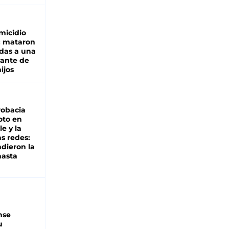
micidio
: mataron
das a una
lante de
hijos
robacia
oto en
le y la
as redes:
ndieron la
hasta
nse
u