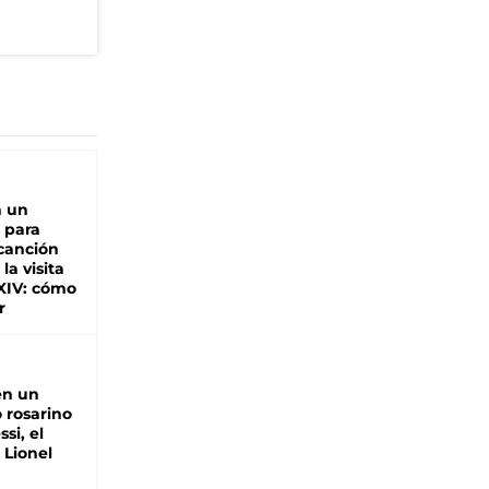
n un
 para
 canción
 la visita
XIV: cómo
r
en un
 rosarino
si, el
 Lionel