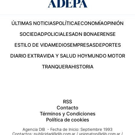
ÚLTIMAS NOTICIAS
POLÍTICA
ECONOMÍA
OPINIÓN
SOCIEDAD
POLICIALES
ADN BONAERENSE
ESTILO DE VIDA
MEDIOS
EMPRESAS
DEPORTES
DIARIO EXTRA
VIDA Y SALUD HOY
MUNDO MOTOR
TRANQUERA
HISTORIA
RSS
Contacto
Términos y Condiciones
Política de cookies
Agencia DIB - Fecha de Inicio: Septiembre 1993
Contactos:
publicidad@dib.com.ar
/
vpignaton@dib.com.ar
/