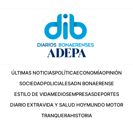
ÚLTIMAS NOTICIAS
POLÍTICA
ECONOMÍA
OPINIÓN
SOCIEDAD
POLICIALES
ADN BONAERENSE
ESTILO DE VIDA
MEDIOS
EMPRESAS
DEPORTES
DIARIO EXTRA
VIDA Y SALUD HOY
MUNDO MOTOR
TRANQUERA
HISTORIA