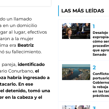
LAS MÁS LEÍDAS
ndo un llamado
va en un domicilio
legar al lugar, efectivos
Desalojo
expropia
aron a la mujer
cómo ser
ctima era
Beatriz
procedi
que apro
ó su fallecimiento.
Senado
 pareja,
identificado
iario Conurbano,
el
Conflicto
za habría ingresado a
portuario
Gobierno 
tacarlo. En ese
la rebaja
del detenido, tomó una
en las tar
prácticos
r en la cabeza y el