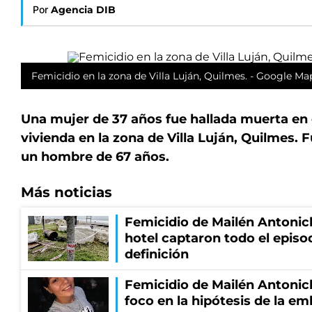
Por
Agencia DIB
Femicidio en la zona de Villa Luján, Quilmes. - Google Ma
Una mujer de 37 años fue hallada muerta en e
vivienda en la zona de Villa Luján, Quilmes. 
un hombre de 67 años.
Más noticias
Femicidio de Mailén Antonic
hotel captaron todo el episo
definición
Femicidio de Mailén Antonich
foco en la hipótesis de la e