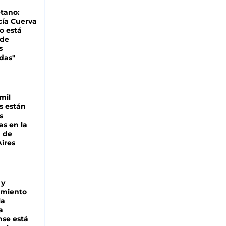
tano:
cía Cuerva
o está
 de
s
das"
mil
s están
s
as en la
a de
ires
 y
miento
la
a
se está