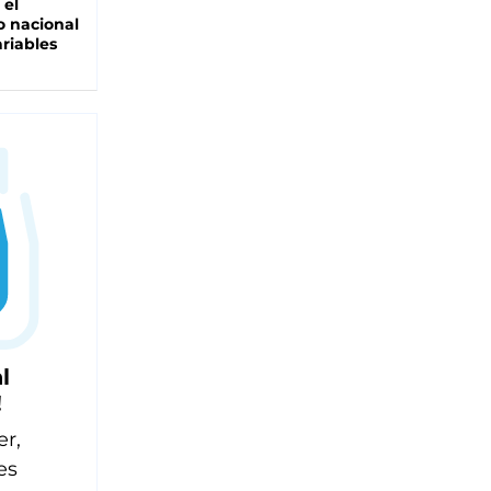
 el
 nacional
riables
l
!
er,
es