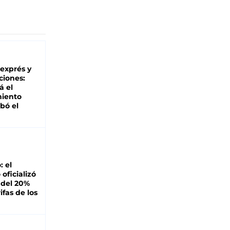
 exprés y
ciones:
á el
miento
bó el
: el
oficializó
 del 20%
ifas de los