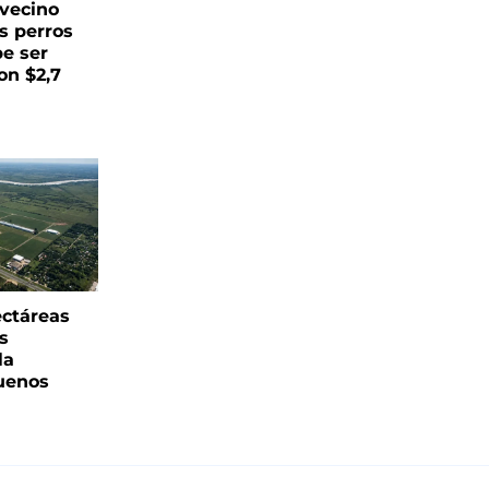
vecino
s perros
be ser
on $2,7
ectáreas
s
la
uenos