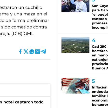
San Caye
estraron un cuchillo
para Gar
cama y una maza en el
"el puebl
cansado
do de forma preliminar
promesa
r sido cometido contra
incumpli
areja. (DIB) GML
Casi 290 
hectárea
en mano
extranjer
provinci
Buenos A
Inflación
endeuda
familiar: 
economí
n hotel captaron todo
bonaeren