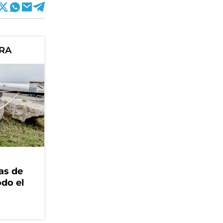
ORA
as de
odo el