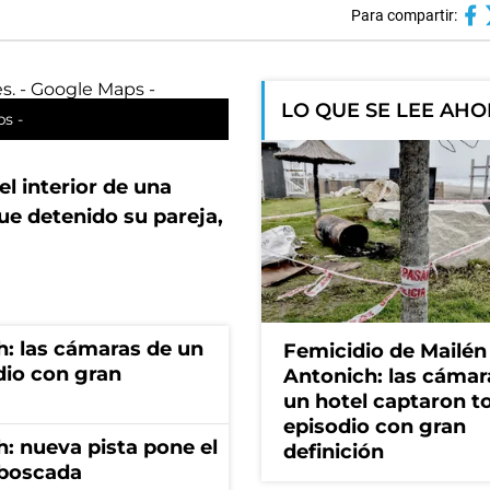
Para compartir:
LO QUE SE LEE AH
ps -
l interior de una
Fue detenido su pareja,
h: las cámaras de un
Femicidio de Mailén
dio con gran
Antonich: las cámar
un hotel captaron t
episodio con gran
: nueva pista pone el
definición
mboscada