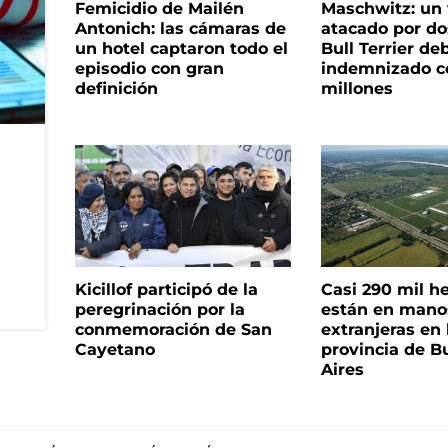
Femicidio de Mailén
Maschwitz: un 
Antonich: las cámaras de
atacado por do
un hotel captaron todo el
Bull Terrier de
episodio con gran
indemnizado c
definición
millones
Kicillof participó de la
Casi 290 mil h
peregrinación por la
están en mano
conmemoración de San
extranjeras en 
Cayetano
provincia de B
Aires