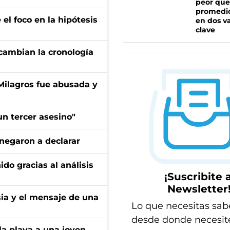
peor que
promedio
el foco en la hipótesis
en dos va
clave
cambian la cronología
 Milagros fue abusada y
n tercer asesino"
negaron a declarar
ido gracias al análisis
¡Suscribite a
Newsletter
sia y el mensaje de una
Lo que necesitas sab
desde donde necesit
la playa a una joven