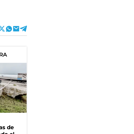
ORA
as de