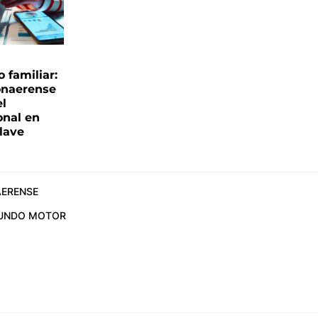
familiar:
onaerense
el
onal en
clave
ERENSE
UNDO MOTOR