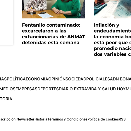
Fentanilo contaminado:
Inflación y
excarcelaron a las
endeudamiento 
exfuncionarias de ANMAT
la economía b
detenidas esta semana
está peor que 
promedio naci
dos variables 
IAS
POLÍTICA
ECONOMÍA
OPINIÓN
SOCIEDAD
POLICIALES
ADN BONA
MEDIOS
EMPRESAS
DEPORTES
DIARIO EXTRA
VIDA Y SALUD HOY
M
STORIA
scripción Newsletter
Historia
Términos y Condiciones
Política de cookies
RSS