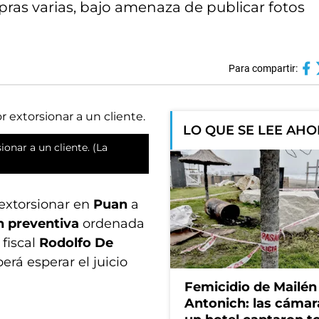
ras varias, bajo amenaza de publicar fotos
Para compartir:
LO QUE SE LEE AH
ionar a un cliente. (La
 extorsionar en
Puan
a
n preventiva
ordenada
 fiscal
Rodolfo De
berá esperar el juicio
Femicidio de Mailén
Antonich: las cámar