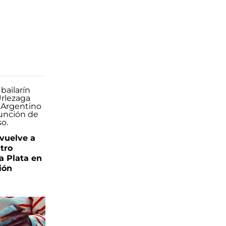
 vuelve a
atro
a Plata en
ión