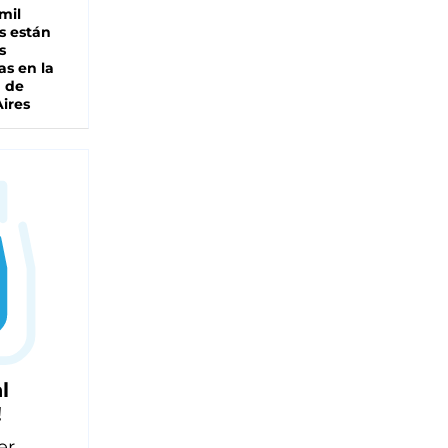
mil
s están
s
as en la
a de
ires
l
!
er,