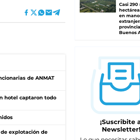
Casi 290 
hectárea
en mano
extranjer
provinci
Buenos A
uncionarias de ANMAT
n hotel captaron todo
nidos
¡Suscribite a
Newsletter
de explotación de
Lo que necesitas sab