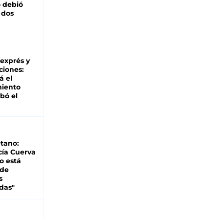
 debió
 dos
 exprés y
ciones:
á el
miento
bó el
tano:
cía Cuerva
o está
 de
s
das"