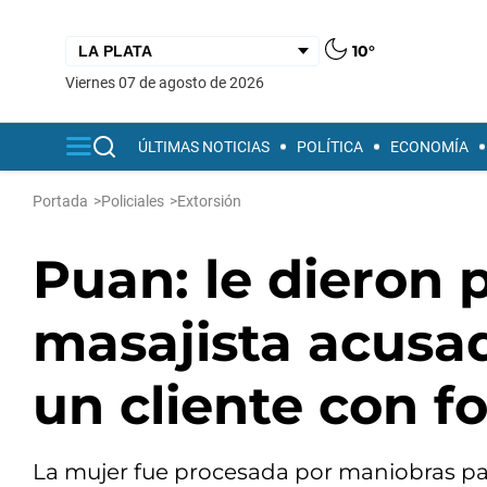
10°
viernes 07 de agosto de 2026
ÚLTIMAS NOTICIAS
POLÍTICA
ECONOMÍA
Portada
>
Policiales
>
Extorsión
Puan: le dieron p
masajista acusad
un cliente con f
La mujer fue procesada por maniobras para 