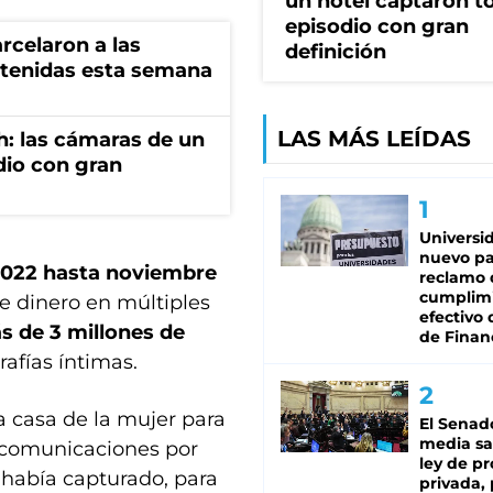
un hotel captaron t
episodio con gran
rcelaron a las
definición
tenidas esta semana
LAS MÁS LEÍDAS
h: las cámaras de un
dio con gran
Universi
nuevo pa
2022 hasta noviembre
reclamo 
cumplim
e dinero en múltiples
efectivo 
s de 3 millones de
de Finan
afías íntimas.
a casa de la mujer para
El Senad
media sa
 comunicaciones por
ley de p
 había capturado, para
privada, 