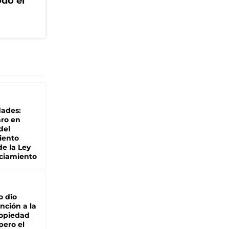
odo el
dades:
ro en
del
iento
de la Ley
ciamiento
o dio
nción a la
ropiedad
pero el