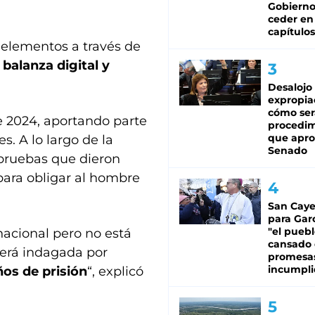
Gobierno
ceder en
capítulos
 elementos a través de
 balanza digital y
Desalojo
expropia
cómo ser
e 2024, aportando parte
procedi
que apro
s. A lo largo de la
Senado
pruebas que dieron
para obligar al hombre
San Caye
para Gar
"el puebl
 nacional pero no está
cansado
será indagada por
promesa
incumpli
os de prisión
“, explicó