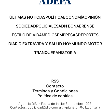
ÚLTIMAS NOTICIAS
POLÍTICA
ECONOMÍA
OPINIÓN
SOCIEDAD
POLICIALES
ADN BONAERENSE
ESTILO DE VIDA
MEDIOS
EMPRESAS
DEPORTES
DIARIO EXTRA
VIDA Y SALUD HOY
MUNDO MOTOR
TRANQUERA
HISTORIA
RSS
Contacto
Términos y Condiciones
Política de cookies
Agencia DIB - Fecha de Inicio: Septiembre 1993
Contactos:
publicidad@dib.com.ar
/
vpignaton@dib.com.ar
/