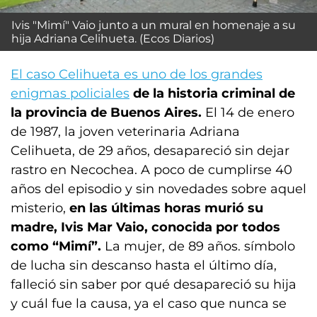
Ivis "Mimí" Vaio junto a un mural en homenaje a su
hija Adriana Celihueta. (Ecos Diarios)
El caso Celihueta es uno de los grandes
enigmas policiales
de la historia criminal de
la provincia de Buenos Aires.
El 14 de enero
de 1987, la joven veterinaria Adriana
Celihueta, de 29 años, desapareció sin dejar
rastro en Necochea. A poco de cumplirse 40
años del episodio y sin novedades sobre aquel
misterio,
en las últimas horas murió su
madre, Ivis Mar Vaio, conocida por todos
como “Mimí”.
La mujer, de 89 años. símbolo
de lucha sin descanso hasta el último día,
falleció sin saber por qué desapareció su hija
y cuál fue la causa, ya el caso que nunca se