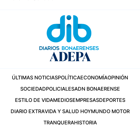
ÚLTIMAS NOTICIAS
POLÍTICA
ECONOMÍA
OPINIÓN
SOCIEDAD
POLICIALES
ADN BONAERENSE
ESTILO DE VIDA
MEDIOS
EMPRESAS
DEPORTES
DIARIO EXTRA
VIDA Y SALUD HOY
MUNDO MOTOR
TRANQUERA
HISTORIA