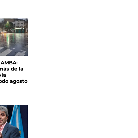
l AMBA:
más de la
via
todo agosto