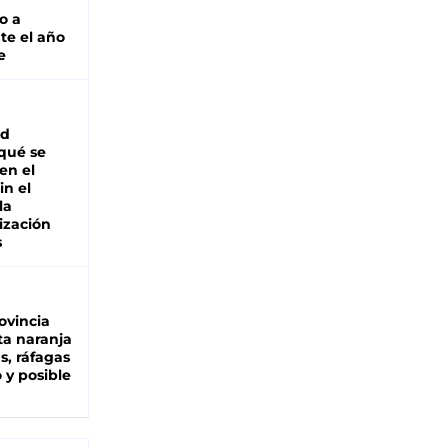
o a
te el año
e
ad
 qué se
en el
in el
la
ización
s
ovincia
ta naranja
as, ráfagas
 y posible