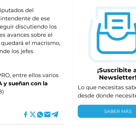
diputados del
l intendente de ese
seguir discutiendo los
des avances sobre el
e quedará el macrismo,
nde los jefes
.
¡Suscribite a
RO, entre ellos varios
Newsletter
A y sueñan con la
Lo que necesitas sab
B)
desde donde necesit
SABER MÁS