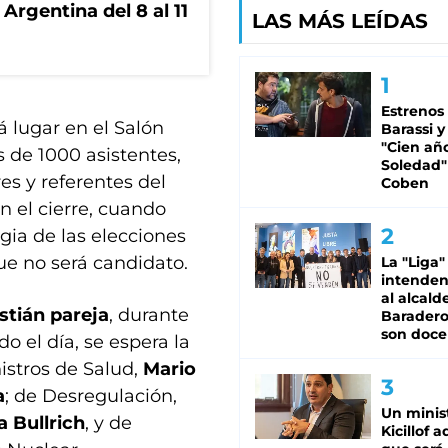
Argentina del 8 al 11
LAS MÁS LEÍDAS
Estrenos
 lugar en el Salón
Barassi y
"Cien añ
 de 1000 asistentes,
Soledad"
es y referentes del
Coben
n el cierre, cuando
egia de las elecciones
e no será candidato.
La "Liga"
intende
al alcald
stián pareja
, durante
Baradero
son doce
o el día, se espera la
nistros de Salud,
Mario
a
; de Desregulación,
Un minis
a Bullrich
, y de
Kicillof 