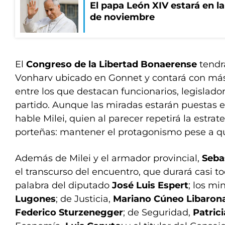
El papa León XIV estará en la 
de noviembre
El
Congreso de la Libertad Bonaerense
tendrá
Vonharv ubicado en Gonnet y contará con más
entre los que destacan funcionarios, legislador
partido. Aunque las miradas estarán puestas e
hable Milei, quien al parecer repetirá la estrat
porteñas: mantener el protagonismo pese a qu
Además de Milei y el armador provincial,
Seba
el transcurso del encuentro, que durará casi tod
palabra del diputado
José Luis Espert
; los mi
Lugones
; de Justicia,
Mariano Cúneo Libaron
Federico Sturzenegger
; de Seguridad,
Patrici