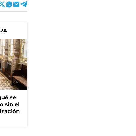
ORA
qué se
o sin el
ización