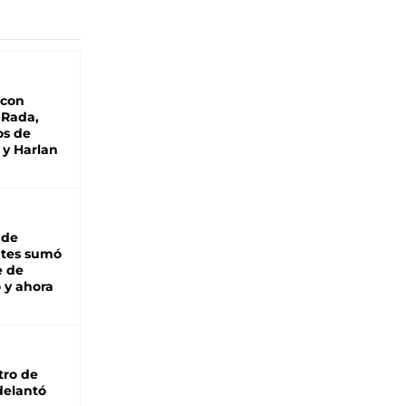
 con
 Rada,
os de
 y Harlan
 de
ntes sumó
e de
 y ahora
tro de
adelantó