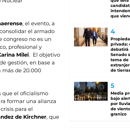
jo Nuclear
que será
candidat
intenden
que vien
naerense
, el evento, a
 consolidar el armado
te congreso no es un
Propied
privada:
co, profesional y
debatirá 
arina Milei
. El objetivo
Senado s
tema de 
 de gestión, en base a
extranjer
 a más de 20.000
de tierra
 que el oficialismo
Media pr
bajo aler
ra formar una alianza
por lluvi
risis para el
de viento
granizo
ández de Kirchner
, que