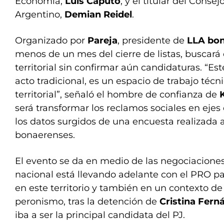
Economía,
Luis Caputo
; y el titular del Conse
Argentino,
Demian Reidel
.
Organizado por
Pareja
, presidente de
LLA bo
menos de un mes del cierre de listas, buscará
territorial sin confirmar aún candidaturas. “Es
acto tradicional, es un espacio de trabajo técni
territorial”, señaló el hombre de confianza de
K
será transformar los reclamos sociales en ejes
los datos surgidos de una encuesta realizada
bonaerenses.
El evento se da en medio de las negociaciones
nacional está llevando adelante con el PRO pa
en este territorio y también en un contexto de c
peronismo, tras la detención de
Cristina Fern
iba a ser la principal candidata del PJ.