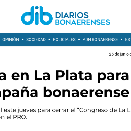
OPINIÓN
SOCIEDAD
POLICIALES
ADN BONAERENSE
ES
25 de junio 
 en La Plata para
mpaña bonaerense
al este jueves para cerrar el “Congreso de La 
n el PRO.