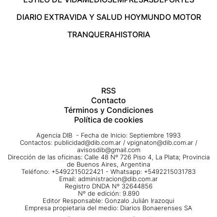
DIARIO EXTRA
VIDA Y SALUD HOY
MUNDO MOTOR
TRANQUERA
HISTORIA
RSS
Contacto
Términos y Condiciones
Política de cookies
Agencia DIB - Fecha de Inicio: Septiembre 1993
Contactos:
publicidad@dib.com.ar
/
vpignaton@dib.com.ar
/
avisosdib@gmail.com
Dirección de las oficinas: Calle 48 Nº 726 Piso 4, La Plata; Provincia
de Buenos Aires, Argentina
Teléfono: +5492215022421 - Whatsapp: +5492215031783
Email:
administracion@dib.com.ar
Registro DNDA Nº 32644856
Nº de edición: 9.890
Editor Responsable: Gonzalo Julián Irazoqui
Empresa propietaria del medio: Diarios Bonaerenses SA