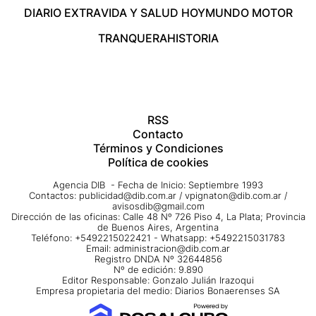
DIARIO EXTRA
VIDA Y SALUD HOY
MUNDO MOTOR
TRANQUERA
HISTORIA
RSS
Contacto
Términos y Condiciones
Política de cookies
Agencia DIB - Fecha de Inicio: Septiembre 1993
Contactos:
publicidad@dib.com.ar
/
vpignaton@dib.com.ar
/
avisosdib@gmail.com
Dirección de las oficinas: Calle 48 Nº 726 Piso 4, La Plata; Provincia
de Buenos Aires, Argentina
Teléfono: +5492215022421 - Whatsapp: +5492215031783
Email:
administracion@dib.com.ar
Registro DNDA Nº 32644856
Nº de edición: 9.890
Editor Responsable: Gonzalo Julián Irazoqui
Empresa propietaria del medio: Diarios Bonaerenses SA