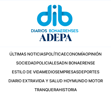
ÚLTIMAS NOTICIAS
POLÍTICA
ECONOMÍA
OPINIÓN
SOCIEDAD
POLICIALES
ADN BONAERENSE
ESTILO DE VIDA
MEDIOS
EMPRESAS
DEPORTES
DIARIO EXTRA
VIDA Y SALUD HOY
MUNDO MOTOR
TRANQUERA
HISTORIA