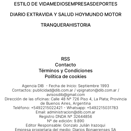
ESTILO DE VIDA
MEDIOS
EMPRESAS
DEPORTES
DIARIO EXTRA
VIDA Y SALUD HOY
MUNDO MOTOR
TRANQUERA
HISTORIA
RSS
Contacto
Términos y Condiciones
Política de cookies
Agencia DIB - Fecha de Inicio: Septiembre 1993
Contactos:
publicidad@dib.com.ar
/
vpignaton@dib.com.ar
/
avisosdib@gmail.com
Dirección de las oficinas: Calle 48 Nº 726 Piso 4, La Plata; Provincia
de Buenos Aires, Argentina
Teléfono: +5492215022421 - Whatsapp: +5492215031783
Email:
administracion@dib.com.ar
Registro DNDA Nº 32644856
Nº de edición: 9.890
Editor Responsable: Gonzalo Julián Irazoqui
Empresa propietaria del medio: Diarios Bonaerenses SA