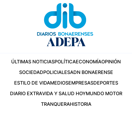
ÚLTIMAS NOTICIAS
POLÍTICA
ECONOMÍA
OPINIÓN
SOCIEDAD
POLICIALES
ADN BONAERENSE
ESTILO DE VIDA
MEDIOS
EMPRESAS
DEPORTES
DIARIO EXTRA
VIDA Y SALUD HOY
MUNDO MOTOR
TRANQUERA
HISTORIA