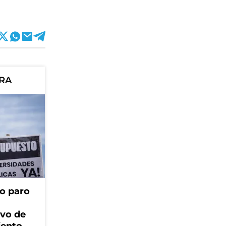
ORA
o paro
ivo de