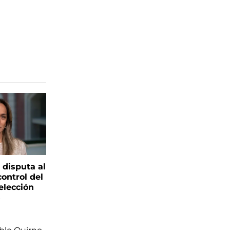
 disputa al
control del
elección
s