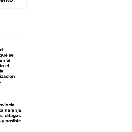
iento
ad
 qué se
en el
in el
la
ización
s
ovincia
ta naranja
as, ráfagas
 y posible