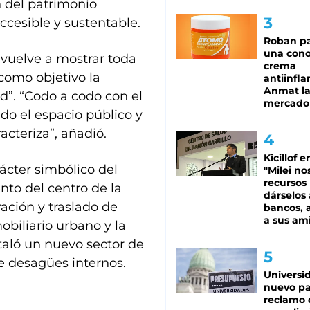
n del patrimonio
ccesible y sustentable.
Roban pa
una cono
y vuelve a mostrar toda
crema
como objetivo la
antiinfla
Anmat la 
ad”. “Codo a codo con el
mercado
do el espacio público y
acteriza”, añadió.
Kicillof e
rácter simbólico del
"Milei no
recursos
nto del centro de la
dárselos 
ración y traslado de
bancos, a
a sus am
biliario urbano y la
taló un nuevo sector de
de desagües internos.
Universi
nuevo pa
reclamo 