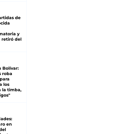
rtidas de
cida
matoria y
retiró del
n Bolívar:
s roba
 para
a los
 la timba,
igos"
dades:
ro en
del