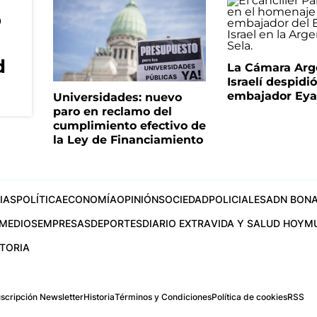
o
d
La Cámara Arg
Israelí despidió
embajador Eyal
Universidades: nuevo
paro en reclamo del
cumplimiento efectivo de
la Ley de Financiamiento
IAS
POLÍTICA
ECONOMÍA
OPINIÓN
SOCIEDAD
POLICIALES
ADN BONA
MEDIOS
EMPRESAS
DEPORTES
DIARIO EXTRA
VIDA Y SALUD HOY
M
STORIA
scripción Newsletter
Historia
Términos y Condiciones
Política de cookies
RSS