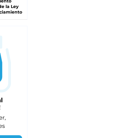
iento
de la Ley
ciamiento
l
!
er,
es