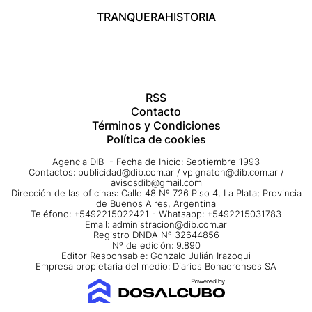
TRANQUERA
HISTORIA
RSS
Contacto
Términos y Condiciones
Política de cookies
Agencia DIB - Fecha de Inicio: Septiembre 1993
Contactos:
publicidad@dib.com.ar
/
vpignaton@dib.com.ar
/
avisosdib@gmail.com
Dirección de las oficinas: Calle 48 Nº 726 Piso 4, La Plata; Provincia
de Buenos Aires, Argentina
Teléfono: +5492215022421 - Whatsapp: +5492215031783
Email:
administracion@dib.com.ar
Registro DNDA Nº 32644856
Nº de edición: 9.890
Editor Responsable: Gonzalo Julián Irazoqui
Empresa propietaria del medio: Diarios Bonaerenses SA