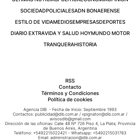
SOCIEDAD
POLICIALES
ADN BONAERENSE
ESTILO DE VIDA
MEDIOS
EMPRESAS
DEPORTES
DIARIO EXTRA
VIDA Y SALUD HOY
MUNDO MOTOR
TRANQUERA
HISTORIA
RSS
Contacto
Términos y Condiciones
Política de cookies
Agencia DIB - Fecha de Inicio: Septiembre 1993
Contactos:
publicidad@dib.com.ar
/
vpignaton@dib.com.ar
/
avisosdib@gmail.com
Dirección de las oficinas: Calle 48 Nº 726 Piso 4, La Plata; Provincia
de Buenos Aires, Argentina
Teléfono: +5492215022421 - Whatsapp: +5492215031783
Email:
administracion@dib.com.ar