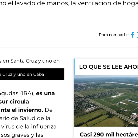
o el lavado de manos, la ventilación de hoga
Para compartir:
LO QUE SE LEE AH
a Cruz y uno en Caba
 agudas (IRA),
es una
ur circula
nte el invierno.
De
erio de Salud de la
 virus de la influenza
Casi 290 mil hectár
sos graves y las