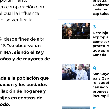
mportamiento
privada, 
Gobierno
 en comparación con
ceder en
l cual la influenza
capítulos
 se verifica la
Desalojo
expropia
4, desde fines de abril,
cómo ser
) 18
“se observa un
procedi
que apro
 IRA, siendo el 19 y
Senado
 años y de mayores de
San Caye
da a la población que
para Gar
"el puebl
ación y los cuidados
cansado
ilación de hogares y
promesa
incumpli
bijos en centros de
codo.