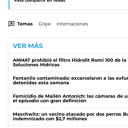
Temas
Gripe
internaciones
VER MÁS
ANMAT prohibió el filtro Hidrolit Romi 100 de l
Soluciones Hídricas
Fentanilo contaminado: excarcelaron a las exf
detenidas esta semana
Femicidio de Mailén Antonich: las cámaras de u
el episodio con gran definición
Maschwitz: un vecino atacado por dos perros Bul
indemnizado con $2,7 millones