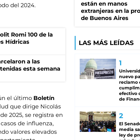
están en manos
odo del 2024.
extranjeras en la pr
de Buenos Aires
olit Romi 100 de la
s Hídricas
LAS MÁS LEÍDAS
rcelaron a las
tenidas esta semana
Universi
nuevo pa
reclamo 
cumplim
efectivo 
ún el último
Boletín
de Finan
lud que dirige Nicolás
e 2025, se registra en
casos de influenza,
El Senad
media sa
ndo valores elevados
ley de p