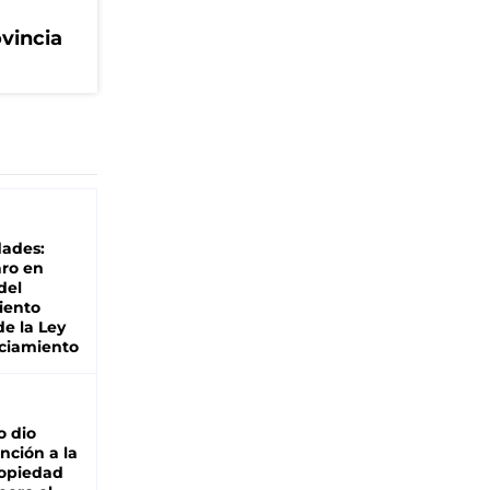
ovincia
dades:
ro en
del
iento
de la Ley
ciamiento
o dio
nción a la
ropiedad