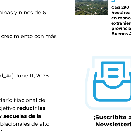
Casi 290 
iñas y niños de 6
hectárea
en mano
extranjer
provinci
u crecimiento con más
Buenos A
ud_Ar)
June 11, 2025
dario Nacional de
bjetivo
reducir las
 secuelas de la
¡Suscribite a
blacionales de alto
Newsletter
licada.