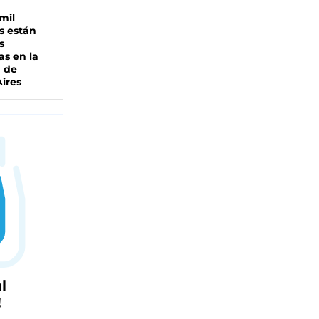
mil
s están
s
as en la
a de
ires
l
!