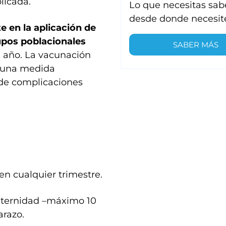
Lo que necesitas sab
desde donde necesit
te en la aplicación de
rupos poblacionales
SABER MÁS
e año. La vacunación
s una medida
o de complicaciones
n cualquier trimestre.
maternidad –máximo 10
arazo.