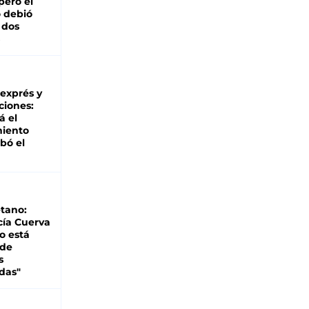
pero el
 debió
 dos
 exprés y
ciones:
á el
miento
bó el
tano:
cía Cuerva
o está
 de
s
das"