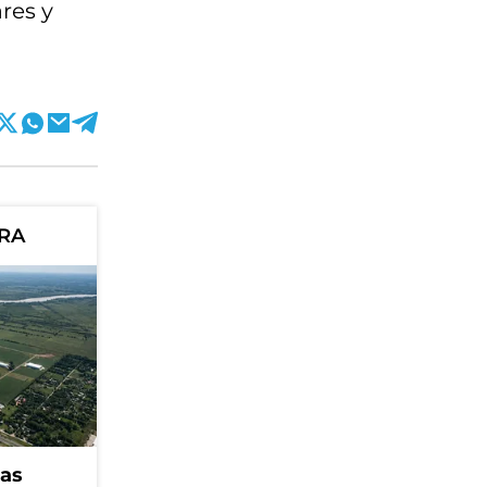
res y
ORA
eas