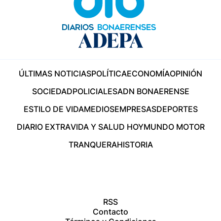
ÚLTIMAS NOTICIAS
POLÍTICA
ECONOMÍA
OPINIÓN
SOCIEDAD
POLICIALES
ADN BONAERENSE
ESTILO DE VIDA
MEDIOS
EMPRESAS
DEPORTES
DIARIO EXTRA
VIDA Y SALUD HOY
MUNDO MOTOR
TRANQUERA
HISTORIA
RSS
Contacto