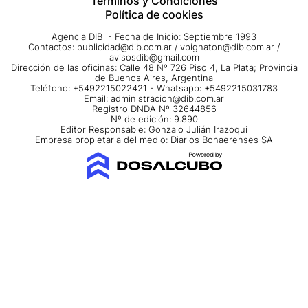
Términos y Condiciones
Política de cookies
Agencia DIB - Fecha de Inicio: Septiembre 1993
Contactos:
publicidad@dib.com.ar
/
vpignaton@dib.com.ar
/
avisosdib@gmail.com
Dirección de las oficinas: Calle 48 Nº 726 Piso 4, La Plata; Provincia
de Buenos Aires, Argentina
Teléfono: +5492215022421 - Whatsapp: +5492215031783
Email:
administracion@dib.com.ar
Registro DNDA Nº 32644856
Nº de edición: 9.890
Editor Responsable: Gonzalo Julián Irazoqui
Empresa propietaria del medio: Diarios Bonaerenses SA