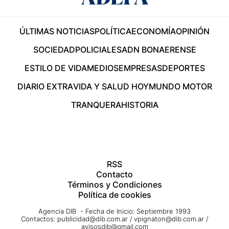
ÚLTIMAS NOTICIAS
POLÍTICA
ECONOMÍA
OPINIÓN
SOCIEDAD
POLICIALES
ADN BONAERENSE
ESTILO DE VIDA
MEDIOS
EMPRESAS
DEPORTES
DIARIO EXTRA
VIDA Y SALUD HOY
MUNDO MOTOR
TRANQUERA
HISTORIA
RSS
Contacto
Términos y Condiciones
Política de cookies
Agencia DIB - Fecha de Inicio: Septiembre 1993
Contactos:
publicidad@dib.com.ar
/
vpignaton@dib.com.ar
/
avisosdib@gmail.com