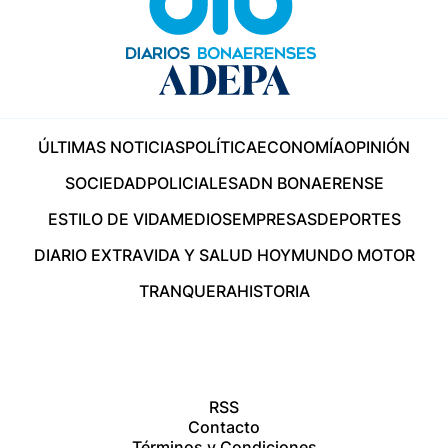
ÚLTIMAS NOTICIAS
POLÍTICA
ECONOMÍA
OPINIÓN
SOCIEDAD
POLICIALES
ADN BONAERENSE
ESTILO DE VIDA
MEDIOS
EMPRESAS
DEPORTES
DIARIO EXTRA
VIDA Y SALUD HOY
MUNDO MOTOR
TRANQUERA
HISTORIA
RSS
Contacto
Términos y Condiciones