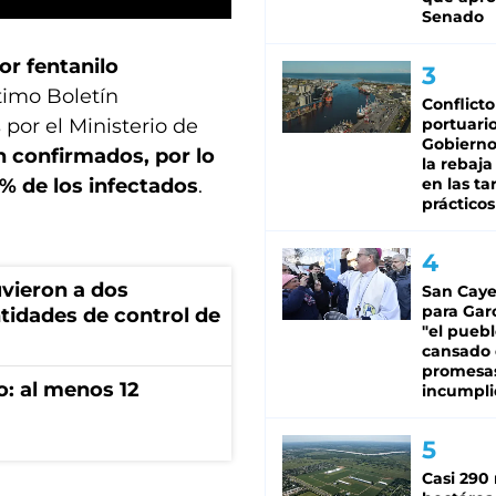
Senado
or fentanilo
ltimo Boletín
Conflicto
por el Ministerio de
portuario
Gobierno 
n confirmados, por lo
la rebaja
0% de los infectados
.
en las tar
prácticos
vieron a dos
San Caye
para Gar
tidades de control de
"el puebl
cansado
promesa
o: al menos 12
incumpli
Casi 290 