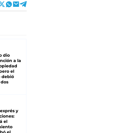
o dio
nción a la
ropiedad
pero el
 debió
 dos
 exprés y
ciones:
á el
miento
bó el