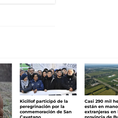
Kicillof participó de la
Casi 290 mil h
peregrinación por la
están en mano
conmemoración de San
extranjeras en 
Cayetano
provincia de B