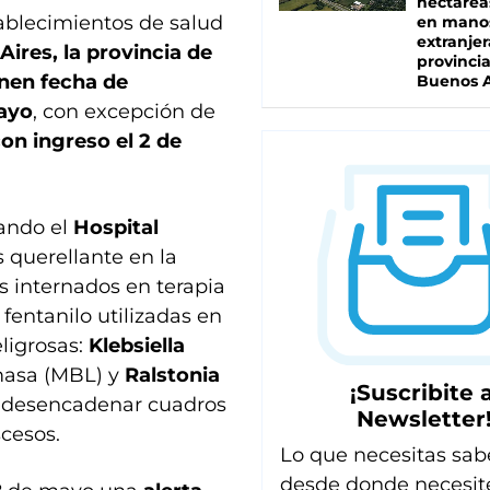
hectárea
ablecimientos de salud
en mano
extranjer
ires, la provincia de
provinci
nen fecha de
Buenos A
mayo
, con excepción de
on ingreso el 2 de
uando el
Hospital
 querellante en la
s internados en terapia
 fentanilo utilizadas en
eligrosas:
Klebsiella
masa (MBL) y
Ralstonia
¡Suscribite a
 desencadenar cuadros
Newsletter
cesos.
Lo que necesitas sab
desde donde necesit