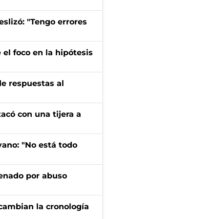
eslizó: "Tengo errores
el foco en la hipótesis
de respuestas al
tacó con una tijera a
yano: "No está todo
denado por abuso
cambian la cronología