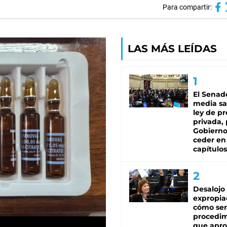
Para compartir:
LAS MÁS LEÍDAS
El Senad
media sa
ley de p
privada, 
Gobierno
ceder en
capítulos
Desalojo
expropia
cómo ser
procedi
que apro