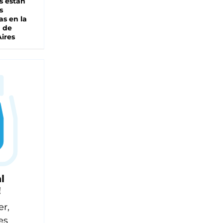
s están
s
as en la
a de
ires
l
!
er,
es