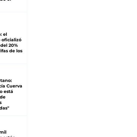
: el
oficializó
 del 20%
ifas de los
tano:
cía Cuerva
o está
 de
s
das"
mil