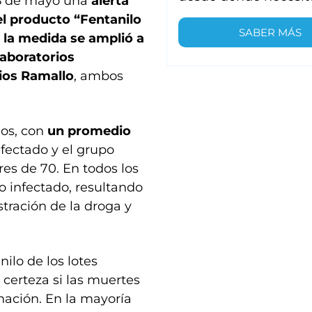
 8 de mayo una
alerta
del producto “Fentanilo
SABER MÁS
,
la medida se amplió a
laboratorios
ios Ramallo
, ambos
ios, con
un promedio
afectado y el grupo
es de 70. En todos los
lo infectado, resultando
tración de la droga y
ilo de los lotes
 certeza si las muertes
ación. En la mayoría