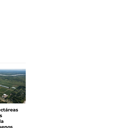
ectáreas
s
la
uenos