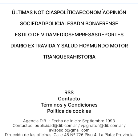
ÚLTIMAS NOTICIAS
POLÍTICA
ECONOMÍA
OPINIÓN
SOCIEDAD
POLICIALES
ADN BONAERENSE
ESTILO DE VIDA
MEDIOS
EMPRESAS
DEPORTES
DIARIO EXTRA
VIDA Y SALUD HOY
MUNDO MOTOR
TRANQUERA
HISTORIA
RSS
Contacto
Términos y Condiciones
Política de cookies
Agencia DIB - Fecha de Inicio: Septiembre 1993
Contactos:
publicidad@dib.com.ar
/
vpignaton@dib.com.ar
/
avisosdib@gmail.com
Dirección de las oficinas: Calle 48 Nº 726 Piso 4, La Plata; Provincia