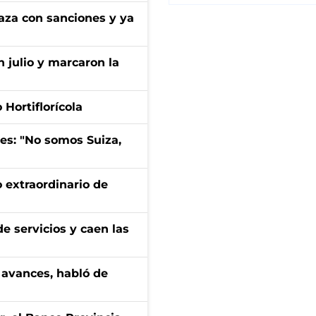
aza con sanciones y ya
n julio y marcaron la
Hortiflorícola
mes: "No somos Suiza,
 extraordinario de
e servicios y caen las
 avances, habló de