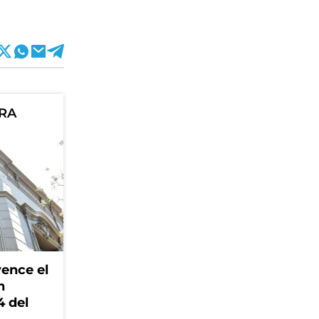
ORA
ence el
n
4 del