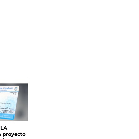
LLA
n proyecto