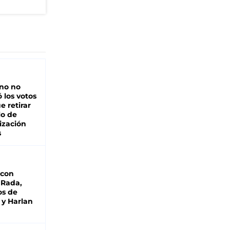
rno no
 los votos
e retirar
lo de
ización
s
 con
 Rada,
os de
 y Harlan