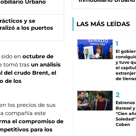
Inmobiliario Urbano
obiliario Urbano
rácticos y se
LAS MÁS LEÍDAS
ralizó a los puertos
El gobie
a sido en
octubre de
consiguió
y tuvo qu
e tomó tras
un análisis
el capítu
l del crudo Brent, el
extranjer
de tierra
o de los
Estrenos
n los precios de sus
Barassi y
 la compañía este
"Cien añ
Soledad"
irma el compromiso de
Coben
mpetitivos para los