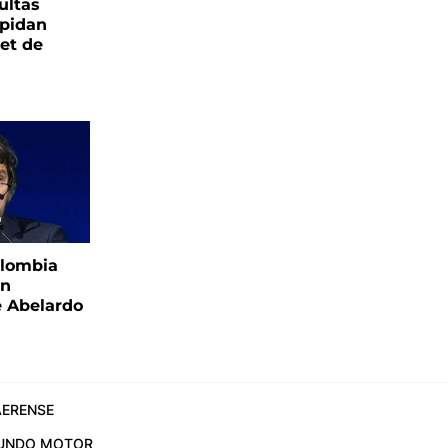
ultas
pidan
net de
olombia
ón
e Abelardo
ERENSE
UNDO MOTOR