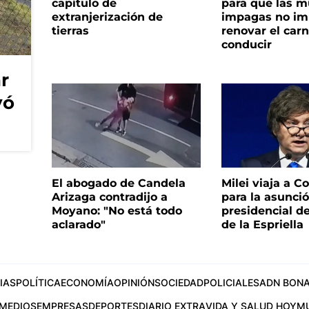
capítulo de
para que las m
extranjerización de
impagas no im
tierras
renovar el car
conducir
r
vó
El abogado de Candela
Milei viaja a C
Arizaga contradijo a
para la asunci
Moyano: "No está todo
presidencial d
aclarado"
de la Espriella
IAS
POLÍTICA
ECONOMÍA
OPINIÓN
SOCIEDAD
POLICIALES
ADN BONA
MEDIOS
EMPRESAS
DEPORTES
DIARIO EXTRA
VIDA Y SALUD HOY
M