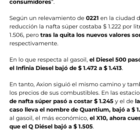
consumidores
“.
Según un relevamiento de
0221
en la ciudad 
reducción la nafta súper costaba $ 1.222 por litr
1.506, pero
tras la quita los nuevos valores son
respectivamente.
En lo que respecta al gasoil,
el Diesel 500 pasó
el Infinia Diesel bajó de $ 1.472 a $ 1.413
.
En tanto, Axion siguió el mismo camino y tam
los precios de sus combustibles. En las estaci
de nafta súper pasó a costar $ 1.245
y el de
l
caso lleva el nombre de Quantium, bajó a $ 1
al gasoil, el más económico,
el X10, ahora cue
que el Q Diésel bajó a $ 1.505
.