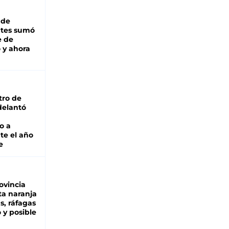
 de
ntes sumó
e de
 y ahora
tro de
adelantó
o a
te el año
e
ovincia
ta naranja
as, ráfagas
 y posible