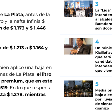
La "Liga"
de
La Plata
, antes de la
intende
al alcald
o y la nafta Infinia $
Baradero
 de $ 1.173 y $ 1.446
,
son doce
 de $ 1.213 a $ 1.164 y
Un minis
Kicillof 
que será
candidat
intenden
bién aplicó una baja en
que vien
ones de La Plata,
el litro
a premium, que en este
.519
. En lo que respecta
Media pr
sta $ 1.278, mientras
bajo aler
por lluvi
de viento
granizo