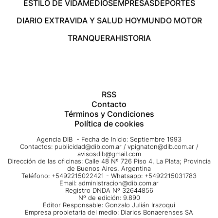
ESTILO DE VIDA
MEDIOS
EMPRESAS
DEPORTES
DIARIO EXTRA
VIDA Y SALUD HOY
MUNDO MOTOR
TRANQUERA
HISTORIA
RSS
Contacto
Términos y Condiciones
Política de cookies
Agencia DIB - Fecha de Inicio: Septiembre 1993
Contactos:
publicidad@dib.com.ar
/
vpignaton@dib.com.ar
/
avisosdib@gmail.com
Dirección de las oficinas: Calle 48 Nº 726 Piso 4, La Plata; Provincia
de Buenos Aires, Argentina
Teléfono: +5492215022421 - Whatsapp: +5492215031783
Email:
administracion@dib.com.ar
Registro DNDA Nº 32644856
Nº de edición: 9.890
Editor Responsable: Gonzalo Julián Irazoqui
Empresa propietaria del medio: Diarios Bonaerenses SA