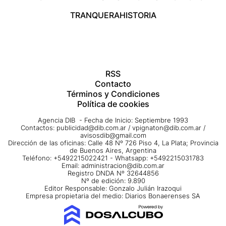
TRANQUERA
HISTORIA
RSS
Contacto
Términos y Condiciones
Política de cookies
Agencia DIB - Fecha de Inicio: Septiembre 1993
Contactos:
publicidad@dib.com.ar
/
vpignaton@dib.com.ar
/
avisosdib@gmail.com
Dirección de las oficinas: Calle 48 Nº 726 Piso 4, La Plata; Provincia
de Buenos Aires, Argentina
Teléfono: +5492215022421 - Whatsapp: +5492215031783
Email:
administracion@dib.com.ar
Registro DNDA Nº 32644856
Nº de edición: 9.890
Editor Responsable: Gonzalo Julián Irazoqui
Empresa propietaria del medio: Diarios Bonaerenses SA