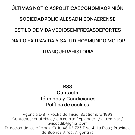
ÚLTIMAS NOTICIAS
POLÍTICA
ECONOMÍA
OPINIÓN
SOCIEDAD
POLICIALES
ADN BONAERENSE
ESTILO DE VIDA
MEDIOS
EMPRESAS
DEPORTES
DIARIO EXTRA
VIDA Y SALUD HOY
MUNDO MOTOR
TRANQUERA
HISTORIA
RSS
Contacto
Términos y Condiciones
Política de cookies
Agencia DIB - Fecha de Inicio: Septiembre 1993
Contactos:
publicidad@dib.com.ar
/
vpignaton@dib.com.ar
/
avisosdib@gmail.com
Dirección de las oficinas: Calle 48 Nº 726 Piso 4, La Plata; Provincia
de Buenos Aires, Argentina