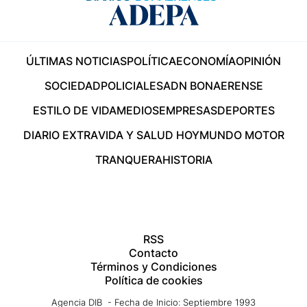
ÚLTIMAS NOTICIAS
POLÍTICA
ECONOMÍA
OPINIÓN
SOCIEDAD
POLICIALES
ADN BONAERENSE
ESTILO DE VIDA
MEDIOS
EMPRESAS
DEPORTES
DIARIO EXTRA
VIDA Y SALUD HOY
MUNDO MOTOR
TRANQUERA
HISTORIA
RSS
Contacto
Términos y Condiciones
Política de cookies
Agencia DIB - Fecha de Inicio: Septiembre 1993