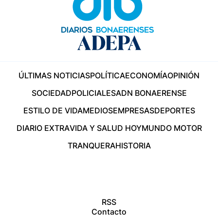
ÚLTIMAS NOTICIAS
POLÍTICA
ECONOMÍA
OPINIÓN
SOCIEDAD
POLICIALES
ADN BONAERENSE
ESTILO DE VIDA
MEDIOS
EMPRESAS
DEPORTES
DIARIO EXTRA
VIDA Y SALUD HOY
MUNDO MOTOR
TRANQUERA
HISTORIA
RSS
Contacto