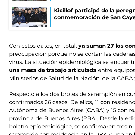
Kicillof participó de la pereg
conmemoración de San Cay
Con estos datos, en total,
ya suman 27 los con
preocupación porque no se cortan las cadenas
virus. La situación epidemiológica se encuen
una mesa de trabajo articulada
entre equipos
Ministerios de Salud de la Nación, de la CABA 
Respecto a los dos brotes de sarampión en cu
confirmados 26 casos. De ellos, 11 con residen
Autónoma de Buenos Aires (CABA) y 15 con res
provincia de Buenos Aires (PBA). Desde la edic
boletín epidemiológico, se confirmaron tres n
sarampión con residencia en la PBA y uno en 