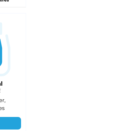
ires
l
!
er,
es