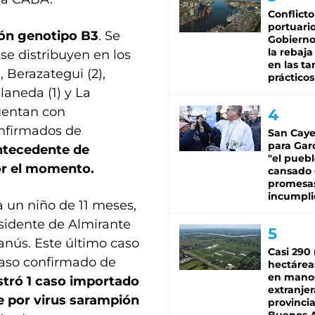
Conflicto
portuario
ión genotipo B3
. Se
Gobierno 
la rebaja
se distribuyen en los
en las tar
, Berazategui (2),
prácticos
laneda (1) y La
cuentan con
onfirmados de
San Caye
para Gar
antecedente de
"el puebl
or el momento.
cansado
promesa
incumpli
 un niño de 11 meses,
esidente de Almirante
anús. Este último caso
Casi 290 
caso confirmado de
hectárea
en mano
stró 1 caso importado
extranjer
 por virus sarampión
provinci