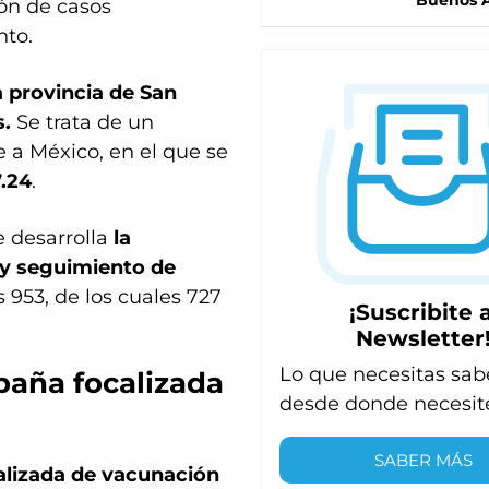
Buenos A
ión de casos
nto.
 provincia de San
s.
Se trata de un
 a México, en el que se
.24
.
se desarrolla
la
 y seguimiento de
53, de los cuales 727
¡Suscribite a
Newsletter
Lo que necesitas sab
paña focalizada
desde donde necesit
SABER MÁS
alizada de vacunación