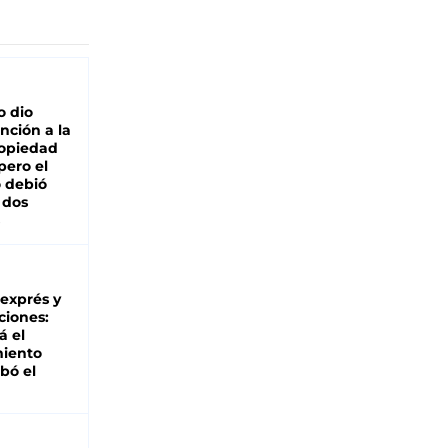
o dio
nción a la
ropiedad
pero el
 debió
 dos
 exprés y
ciones:
á el
miento
bó el