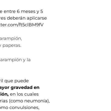
 de entre 6 meses y 5
res deberán aplicarse
itter.com/ft5clBM9fV
sarampión,
y paperas.
sarampión y la
ril que puede
ayor gravedad en
ción,
en los cuales
orias (como neumonía),
omo convulsiones,