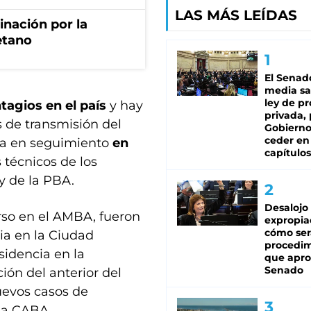
LAS MÁS LEÍDAS
rinación por la
etano
El Senad
media sa
ley de p
tagios en el país
y hay
privada, 
 de transmisión del
Gobierno
ceder en
tra en seguimiento
en
capítulos
 técnicos de los
y de la PBA.
Desalojo
rso en el AMBA, fueron
expropia
cómo ser
cia en la Ciudad
procedi
idencia en la
que apro
Senado
ión del anterior del
uevos casos de
la CABA.