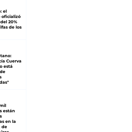
: el
oficializó
 del 20%
ifas de los
tano:
cía Cuerva
o está
 de
s
das"
mil
s están
s
as en la
a de