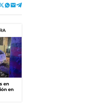
ORA
s en
ión en