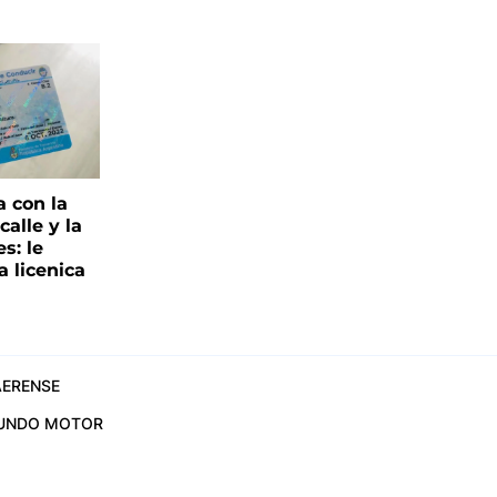
a con la
alle y la
s: le
a licenica
ERENSE
UNDO MOTOR