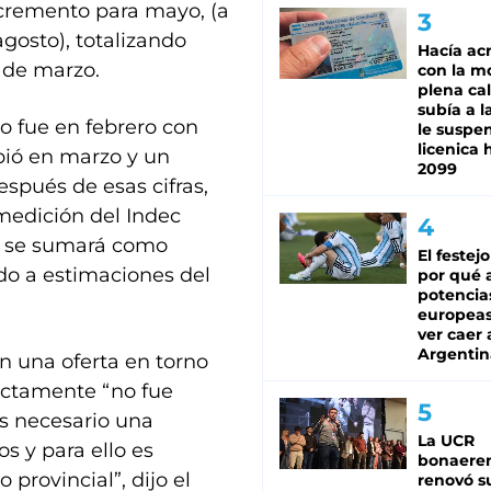
cremento para mayo, (a
agosto), totalizando
Hacía ac
o de marzo.
con la m
plena cal
subía a l
o fue en febrero con
le suspe
licenica 
ibió en marzo y un
2099
espués de esas cifras,
 medición del Indec
to se sumará como
El festej
rdo a estimaciones del
por qué a
potencia
europeas 
ver caer 
Argentin
n una oferta en torno
rectamente “no fue
Es necesario una
La UCR
s y para ello es
bonaere
provincial”, dijo el
renovó s