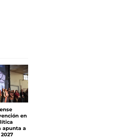
rense
vención en
ítica
a apunta a
 2027