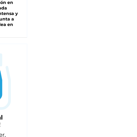
ión en
ada
intensa y
unta a
lea en
l
!
er,