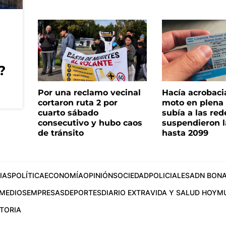
?
Por una reclamo vecinal
Hacía acrobaci
cortaron ruta 2 por
moto en plena c
cuarto sábado
subía a las rede
consecutivo y hubo caos
suspendieron l
de tránsito
hasta 2099
IAS
POLÍTICA
ECONOMÍA
OPINIÓN
SOCIEDAD
POLICIALES
ADN BONA
MEDIOS
EMPRESAS
DEPORTES
DIARIO EXTRA
VIDA Y SALUD HOY
M
STORIA