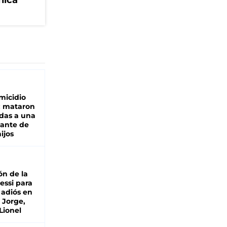
nica
micidio
: mataron
das a una
lante de
hijos
ón de la
essi para
 adiós en
 Jorge,
Lionel