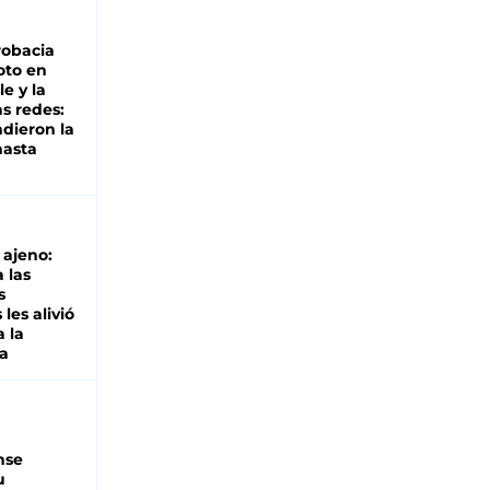
robacia
oto en
le y la
as redes:
ndieron la
hasta
o ajeno:
 las
s
les alivió
a la
a
nse
u