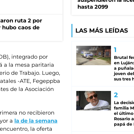
suspendieron la lice
hasta 2099
aron ruta 2 por
y hubo caos de
LAS MÁS LEÍDAS
B), integrado por
Brutal fe
en Luján
 a la mesa paritaria
a puñala
terio de Trabajo. Luego,
joven de
sus tres 
estatales -ATE, Fegeppba
tes de la Asociación
La decisi
familia M
primera no recibieron
el último
Rosario a
ayor a
la de la semana
papá de 
 encuentro, la oferta