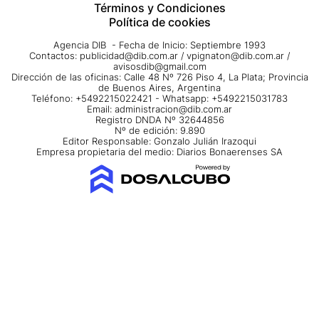
Términos y Condiciones
Política de cookies
Agencia DIB - Fecha de Inicio: Septiembre 1993
Contactos:
publicidad@dib.com.ar
/
vpignaton@dib.com.ar
/
avisosdib@gmail.com
Dirección de las oficinas: Calle 48 Nº 726 Piso 4, La Plata; Provincia
de Buenos Aires, Argentina
Teléfono: +5492215022421 - Whatsapp: +5492215031783
Email:
administracion@dib.com.ar
Registro DNDA Nº 32644856
Nº de edición: 9.890
Editor Responsable: Gonzalo Julián Irazoqui
Empresa propietaria del medio: Diarios Bonaerenses SA