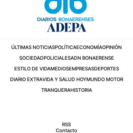
ÚLTIMAS NOTICIAS
POLÍTICA
ECONOMÍA
OPINIÓN
SOCIEDAD
POLICIALES
ADN BONAERENSE
ESTILO DE VIDA
MEDIOS
EMPRESAS
DEPORTES
DIARIO EXTRA
VIDA Y SALUD HOY
MUNDO MOTOR
TRANQUERA
HISTORIA
RSS
Contacto