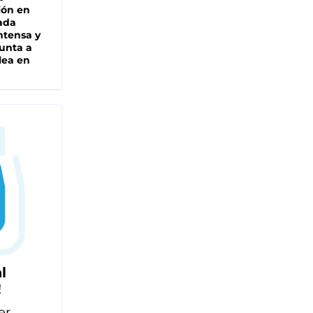
ión en
ada
intensa y
unta a
lea en
l
!
er,