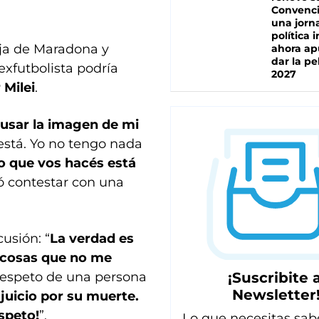
Convenc
una jorn
política 
reja de Maradona y
ahora ap
dar la pe
exfutbolista podría
2027
 Milei
.
 usar la imagen de mi
está. Yo no tengo nada
o que vos hacés está
ió contestar con una
usión: “
La verdad es
 cosas que no me
¡Suscribite a
 respeto de una persona
Newsletter
uicio por su muerte.
speto!
”.
Lo que necesitas sab