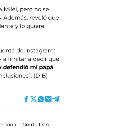
 Milei, pero no se
4
. Además, reveló que
dente y lo quiere
uenta de Instagram:
 a limitar a decir que
y defendió mi papá
nclusiones”. (DIB)
radona
Gordo Dan