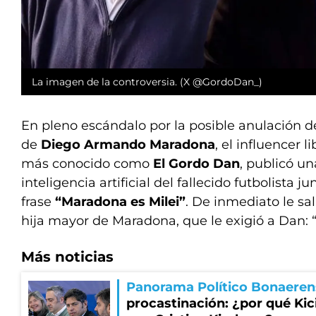
La imagen de la controversia. (X @GordoDan_)
En pleno escándalo por la posible anulación de
de
Diego Armando Maradona
, el influencer l
más conocido como
El Gordo Dan
, publicó u
inteligencia artificial del fallecido futbolista j
frase
“Maradona es Milei”
. De inmediato le sal
hija mayor de Maradona, que le exigió a Dan:
Más noticias
Panorama Político Bonaeren
procastinación: ¿por qué Kici