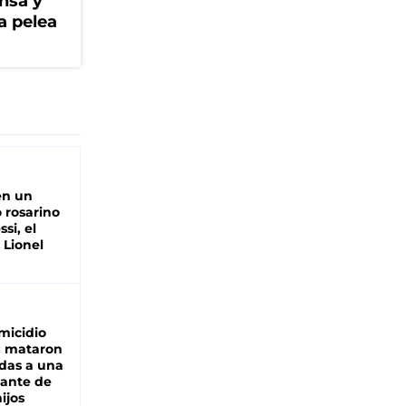
ensa y
a pelea
en un
 rosarino
si, el
 Lionel
micidio
: mataron
das a una
lante de
hijos