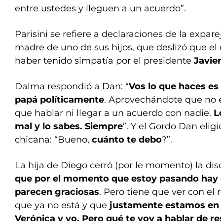
entre ustedes y lleguen a un acuerdo”.
Parisini se refiere a declaraciones de la expa
madre de uno de sus hijos, que deslizó que el 
haber tenido simpatía por el presidente
Javier
Dalma respondió a Dan: “
Vos lo que haces es
papá políticamente
. Aprovechándote que no 
que hablar ni llegar a un acuerdo con nadie.
L
mal y lo sabes. Siempre
”. Y el Gordo Dan elig
chicana: “Bueno,
cuánto te debo
?”.
La hija de Diego cerró (por le momento) la disc
que por el momento que estoy pasando hay
parecen graciosas
. Pero tiene que ver con el
que ya no está y que
justamente estamos en j
Verónica y yo.
Pero qué te voy a hablar de re