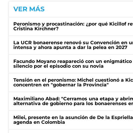
VER MÁS
Peronismo y procastinación: ¿por qué Kicillof re
Cristina Kirchner?
La UCR bonaerense renovó su Convención en un
intensa y ahora apunta a dar la pelea en 2027
Facundo Moyano reapareció con un enigmático p
silencio por el episodio con su novia
Tensión en el peronismo: Michel cuestionó a Kici
concentren en "gobernar la Provincia"
Maximiliano Abad: "Cerramos una etapa y abrimo
alternativa de gobierno para los bonaerenses e
Milei, presente en la asunción de De la Espriell
agenda en Colombia