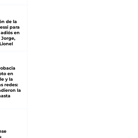
ón de la
essi para
 adiós en
 Jorge,
Lionel
robacia
oto en
le y la
as redes:
ndieron la
hasta
nse
u