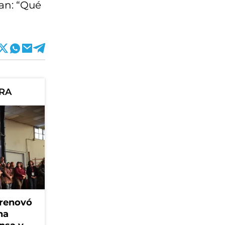
an: “Qué
ORA
 renovó
na