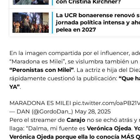
con Cristina Kirchner?
La UCR bonaerense renovó s
jornada política intensa y ah
pelea en 2027
En la imagen compartida por el influencer, ad
“Maradona es Milei”, se vislumbra también un
“Peronistas con Milei”
. La actriz e hija del D
rápidamente cuestionó la publicación:
“Que h
YA”
.
MARADONA ES MILEI
pic.twitter.com/oaPB21
— DAN (@GordoDan_)
May 28, 2025
Pero el streamer de
Carajo
no se echó atrás y 
llaga: “Dalma, mi fuente es
Verónica Ojeda
.
Y
Verónica Ojeda porque ella lo conocía MÁS 