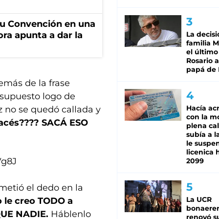
u Convención en una
La decisi
ora apunta a dar la
familia M
el último
Rosario a
papá de 
emás de la frase
 supuesto logo de
Hacía ac
iez no se quedó callada y
con la m
acés???? SACÁ ESO
plena cal
subía a l
le suspe
licenica 
Vg8J
2099
metió el dedo en la
La UCR
o le creo TODO a
bonaere
QUE NADIE.
Háblenlo
renovó s