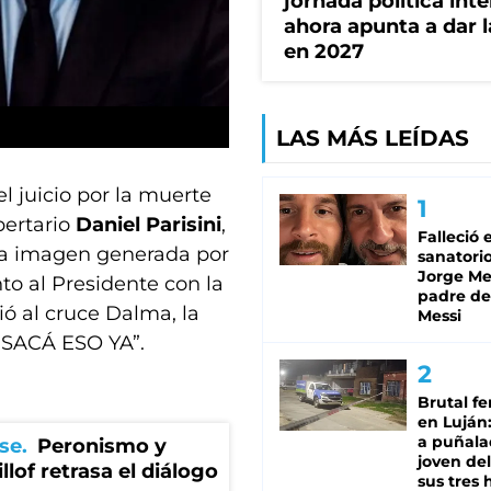
jornada política int
ahora apunta a dar l
en 2027
LAS MÁS LEÍDAS
l juicio por la muerte
ibertario
Daniel Parisini
,
Falleció 
na imagen generada por
sanatorio
Jorge Mes
unto al Presidente con la
padre de
ió al cruce Dalma, la
Messi
 “SACÁ ESO YA”.
Brutal fe
en Luján
a puñala
se
Peronismo y
joven de
llof retrasa el diálogo
sus tres 