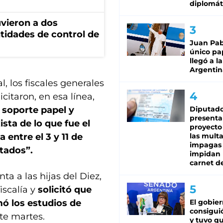
diplomát
vieron a dos
tidades de control de
Juan Pabl
único pa
llegó a la
Argentin
, los fiscales generales
icitaron, en esa línea,
 soporte papel y
Diputado
presenta
ta de lo que fue el
proyecto
entre el 3 y 11 de
las mult
impagas
tados”.
impidan 
carnet d
a a las hijas del Diez,
iscalía y
solicitó que
mó los estudios de
El gobie
consiguió
te martes.
y tuvo qu