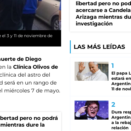
libertad pero no po
acercarse a Candela
Arizaga mientras du
investigación
 el 3 y 11 de noviembre de
LAS MÁS LEÍDAS
muerte de Diego
en la
Clínica Olivos de
El papa 
clínica del astro del
estará en
ud será en un rango de
Argentina
11 de no
del miércoles 7 de mayo.
Dura res
Argentina
bertad pero no podrá
a la reba
mientras dure la
relación