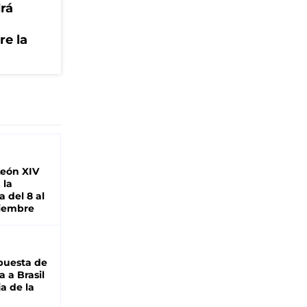
drá
re la
León XIV
 la
 del 8 al
viembre
puesta de
 a Brasil
ja de la