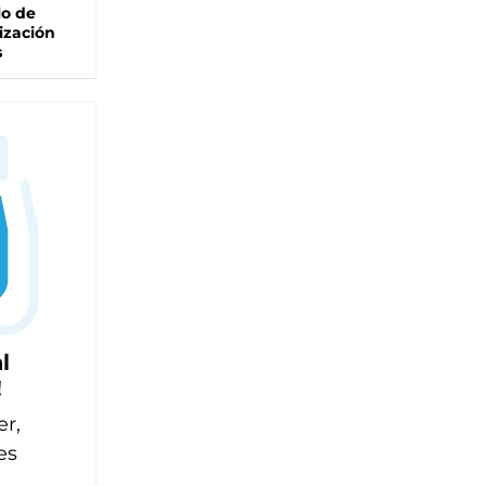
lo de
ización
s
l
!
er,
es