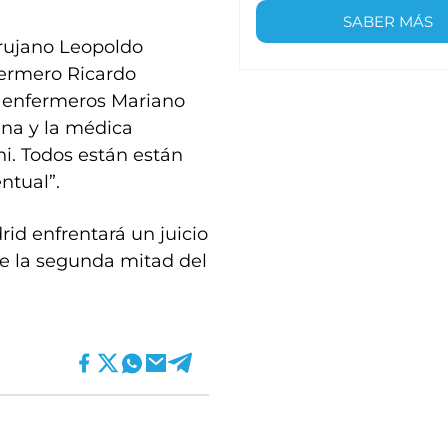
SABER MÁS
irujano Leopoldo
fermero Ricardo
os enfermeros Mariano
gna y la médica
ni. Todos están están
ntual”.
id enfrentará un juicio
te la segunda mitad del