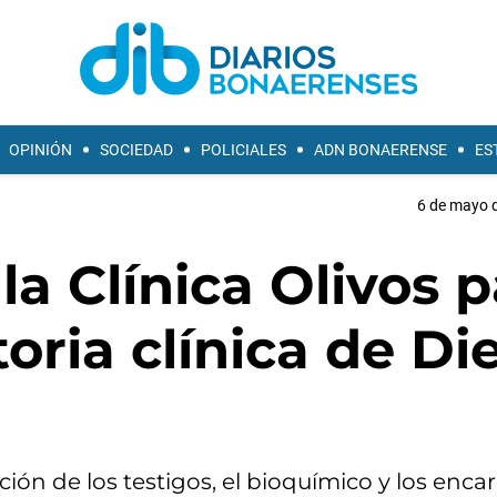
OPINIÓN
SOCIEDAD
POLICIALES
ADN BONAERENSE
ES
6 de mayo d
la Clínica Olivos p
toria clínica de Di
ación de los testigos, el bioquímico y los enc