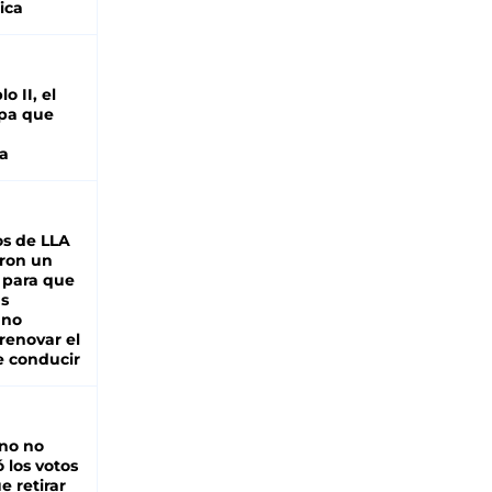
ica
o II, el
pa que
a
s de LLA
ron un
 para que
as
 no
renovar el
e conducir
rno no
 los votos
e retirar