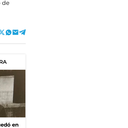
o de
ORA
edó en