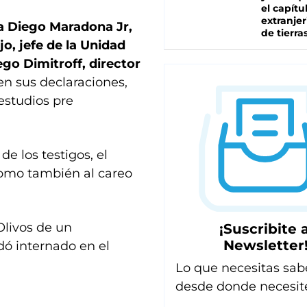
el capítu
extranjer
 a Diego Maradona Jr,
de tierra
jo, jefe de la Unidad
iego Dimitroff, director
 en sus declaraciones,
estudios pre
de los testigos, el
como también al careo
Olivos de un
¡Suscribite a
Newsletter
dó internado en el
Lo que necesitas sab
desde donde necesit