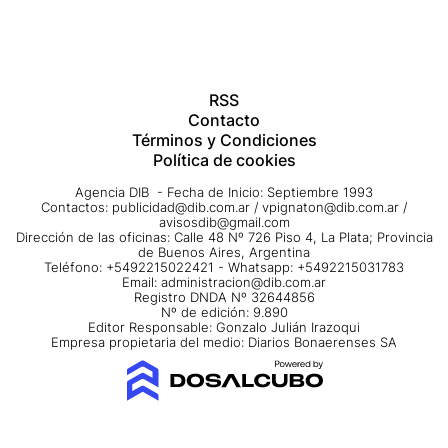
RSS
Contacto
Términos y Condiciones
Política de cookies
Agencia DIB - Fecha de Inicio: Septiembre 1993
Contactos:
publicidad@dib.com.ar
/
vpignaton@dib.com.ar
/
avisosdib@gmail.com
Dirección de las oficinas: Calle 48 Nº 726 Piso 4, La Plata; Provincia
de Buenos Aires, Argentina
Teléfono: +5492215022421 - Whatsapp: +5492215031783
Email:
administracion@dib.com.ar
Registro DNDA Nº 32644856
Nº de edición: 9.890
Editor Responsable: Gonzalo Julián Irazoqui
Empresa propietaria del medio: Diarios Bonaerenses SA