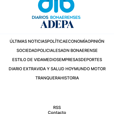
ÚLTIMAS NOTICIAS
POLÍTICA
ECONOMÍA
OPINIÓN
SOCIEDAD
POLICIALES
ADN BONAERENSE
ESTILO DE VIDA
MEDIOS
EMPRESAS
DEPORTES
DIARIO EXTRA
VIDA Y SALUD HOY
MUNDO MOTOR
TRANQUERA
HISTORIA
RSS
Contacto