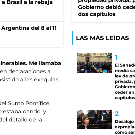
propiedad privada, p
 Brasil a la rebaja
Gobierno debió ced
dos capítulos
Argentina del 8 al 11
LAS MÁS LEÍDAS
ulnerables. Me llamaba
El Senad
media sa
ó en declaraciones a
ley de p
sistido a las exequias
privada, 
Gobierno
ceder en
capítulos
del Sumo Pontífice,
o estaba dando, y
el detalle de la
Desalojo
expropia
cómo ser