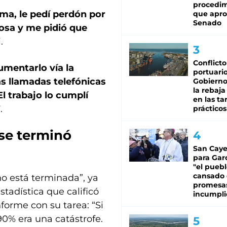
procedi
ma, le pedí perdón por
que apro
Senado
osa y me pidió que
.
Conflicto
mentarlo vía la
portuario
s llamadas telefónicas
Gobierno 
la rebaja
l trabajo lo cumplí
en las tar
”
.
prácticos
 se terminó
San Caye
para Gar
"el puebl
cansado
no está terminada”, ya
promesa
tadística que calificó
incumpli
nforme con su tarea: “Si
0% era una catástrofe.