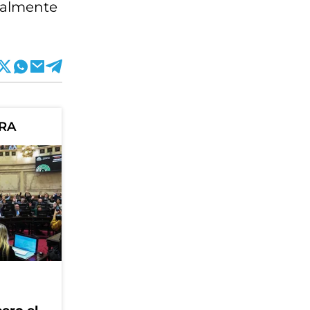
sualmente
ORA