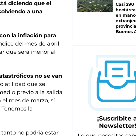
tá diciendo que el
Casi 290 
hectárea
solviendo a una
en mano
extranjer
provinci
Buenos A
on la inflación para
 índice del mes de abril
ar que será menor al
tastróficos no se van
volatilidad que se
edio previo a la salida
n el mes de marzo, si
. Tenemos la
¡Suscribite a
Newsletter
 tanto no podría estar
Lo que necesitas sab