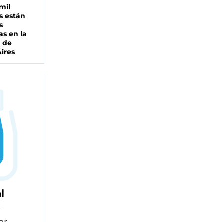
mil
s están
s
as en la
a de
ires
l
!
er,