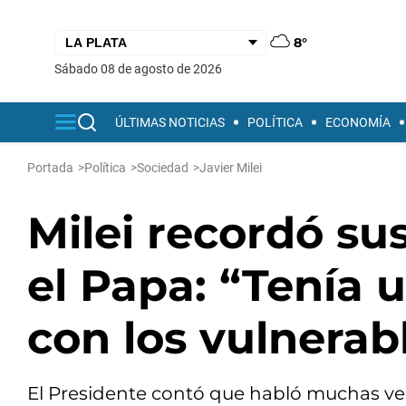
8°
sábado 08 de agosto de 2026
ÚLTIMAS NOTICIAS
POLÍTICA
ECONOMÍA
Portada
>
Política
>
Sociedad
>
Javier Milei
Milei recordó su
el Papa: “Tenía 
con los vulnerab
El Presidente contó que habló muchas vec