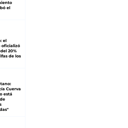
miento
bó el
: el
oficializó
 del 20%
ifas de los
tano:
cía Cuerva
o está
 de
s
das"