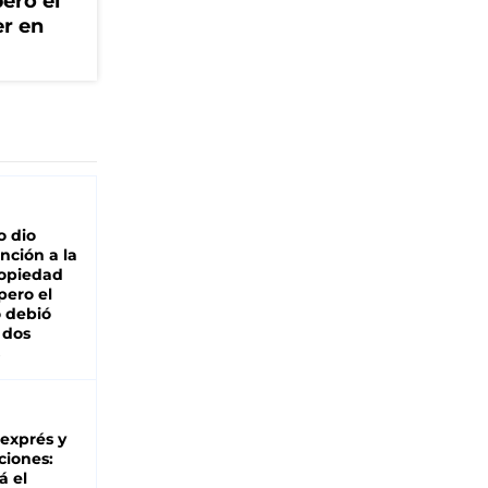
ero el
er en
o dio
nción a la
ropiedad
pero el
 debió
 dos
 exprés y
ciones:
á el