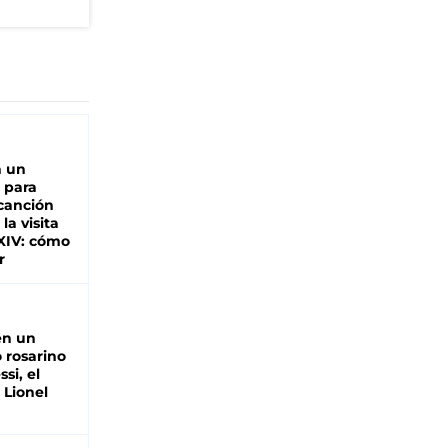
n un
 para
 canción
 la visita
XIV: cómo
r
en un
 rosarino
si, el
 Lionel