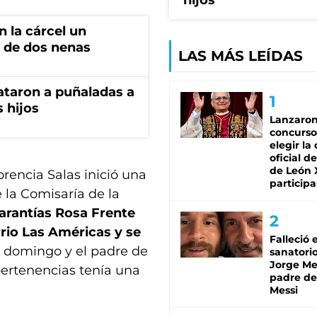
hijos
 la cárcel un
 de dos nenas
LAS MÁS LEÍDAS
ataron a puñaladas a
 hijos
Lanzaro
concurso
elegir la
oficial de
de León 
lorencia Salas inició una
participa
 la Comisaría de la
garantías Rosa Frente
rrio Las Américas y se
Falleció 
 el domingo y el padre de
sanatorio
Jorge Mes
 pertenencias tenía una
padre de
Messi