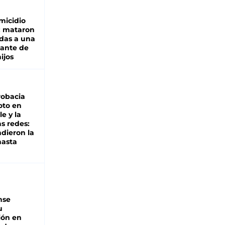
micidio
: mataron
das a una
lante de
hijos
robacia
oto en
le y la
as redes:
ndieron la
hasta
nse
u
ión en