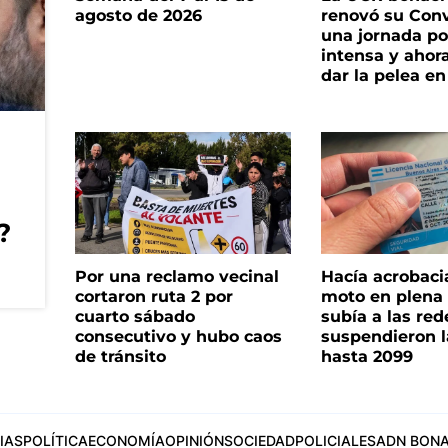
agosto de 2026
renovó su Con
una jornada pol
intensa y ahor
dar la pelea en
?
Por una reclamo vecinal
Hacía acrobaci
cortaron ruta 2 por
moto en plena c
cuarto sábado
subía a las rede
consecutivo y hubo caos
suspendieron l
de tránsito
hasta 2099
IAS
POLÍTICA
ECONOMÍA
OPINIÓN
SOCIEDAD
POLICIALES
ADN BONA