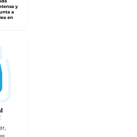
ada
intensa y
unta a
lea en
l
!
er,
es