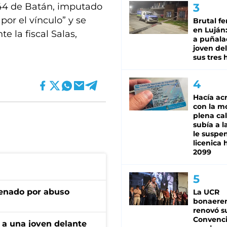
44 de Batán, imputado
or el vínculo” y se
Brutal fe
en Luján
e la fiscal Salas,
a puñala
joven de
sus tres 
Hacía ac
con la m
plena cal
subía a l
le suspe
licenica 
2099
denado por abuso
La UCR
bonaere
renovó s
Convenc
 a una joven delante