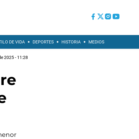
TILO DE VIDA
DEPORTES
HISTORIA
MEDIOS
e 2025 - 11:28
re
e
 menor