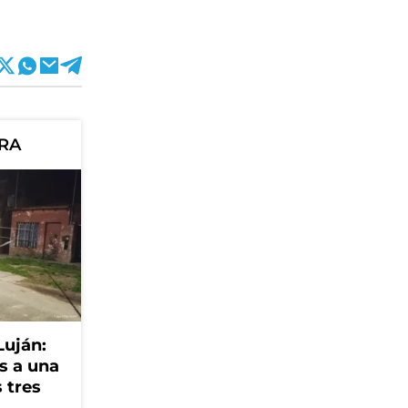
ORA
Luján:
s a una
 tres