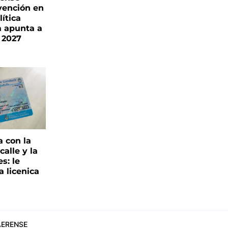
vención en
ítica
a apunta a
 2027
a con la
alle y la
s: le
a licenica
ERENSE