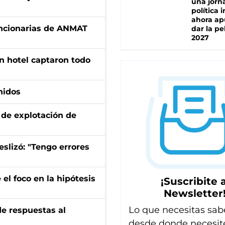
una jorn
política 
ahora ap
uncionarias de ANMAT
dar la pe
2027
n hotel captaron todo
nidos
de explotación de
eslizó: "Tengo errores
el foco en la hipótesis
¡Suscribite a
Newsletter
Lo que necesitas sab
de respuestas al
desde donde necesit