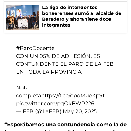
La liga de intendentes
bonaerenses sumó al alcalde de
Baradero y ahora tiene doce
integrantes
#ParoDocente
CON UN 95% DE ADHESIÓN, ES
CONTUNDENTE EL PARO DE LA FEB
EN TODA LA PROVINCIA
Nota
completa
https://t.co/opqMueKp9t
pic.twitter.com/pqOkBWP226
— FEB (@LaFEB)
May 20, 2025
“Esperábamos una contundencia como la de