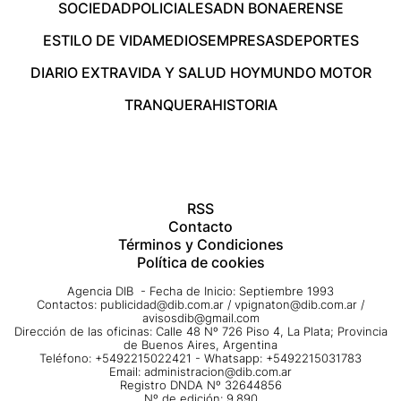
SOCIEDAD
POLICIALES
ADN BONAERENSE
ESTILO DE VIDA
MEDIOS
EMPRESAS
DEPORTES
DIARIO EXTRA
VIDA Y SALUD HOY
MUNDO MOTOR
TRANQUERA
HISTORIA
RSS
Contacto
Términos y Condiciones
Política de cookies
Agencia DIB - Fecha de Inicio: Septiembre 1993
Contactos:
publicidad@dib.com.ar
/
vpignaton@dib.com.ar
/
avisosdib@gmail.com
Dirección de las oficinas: Calle 48 Nº 726 Piso 4, La Plata; Provincia
de Buenos Aires, Argentina
Teléfono: +5492215022421 - Whatsapp: +5492215031783
Email:
administracion@dib.com.ar
Registro DNDA Nº 32644856
Nº de edición: 9.890