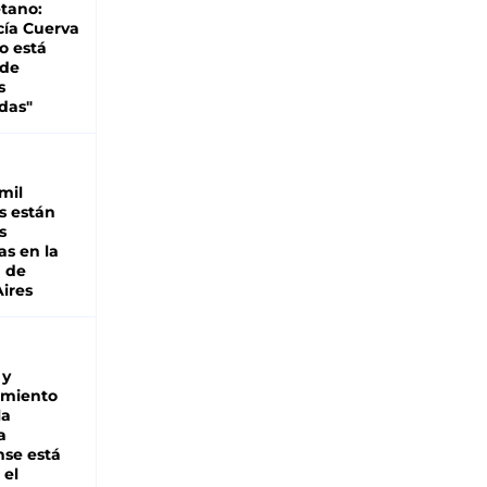
tano:
cía Cuerva
o está
 de
s
das"
mil
s están
s
as en la
a de
ires
 y
miento
la
a
se está
 el