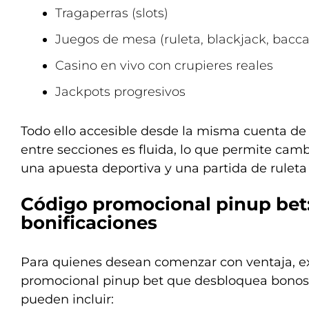
Tragaperras (slots)
Juegos de mesa (ruleta, blackjack, bacca
Casino en vivo con crupieres reales
Jackpots progresivos
Todo ello accesible desde la misma cuenta de
entre secciones es fluida, lo que permite cam
una apuesta deportiva y una partida de ruleta 
Código promocional pinup bet:
bonificaciones
Para quienes desean comenzar con ventaja, ex
promocional pinup bet que desbloquea bonos 
pueden incluir: