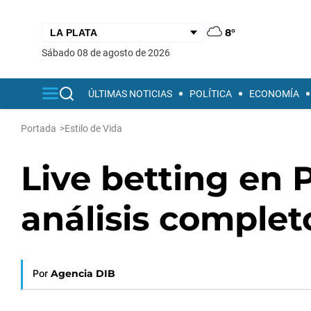
8°
sábado 08 de agosto de 2026
ÚLTIMAS NOTICIAS
POLÍTICA
ECONOMÍA
Portada
>
Estilo de Vida
Live betting en 
análisis complet
Por
Agencia DIB