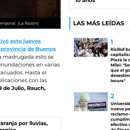
10 años
LAS MÁS LEÍDAS
temporal. (La Razón)
ivó este jueves
a provincia de Buenos
Kicillof 
capitaliz
la madrugada esto se
Plaza la 
 inundaciones en varias
Milei: "S
que el g
vacuados. Hasta el
desestim
icaciones con las
locura"
 de Julio, Rauch,
Universi
nuevo pa
reclamo 
cumplim
aranja por lluvias,
efectivo 
de Finan