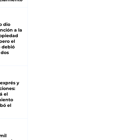
o dio
nción a la
ropiedad
pero el
 debió
 dos
 exprés y
ciones:
á el
miento
bó el
mil