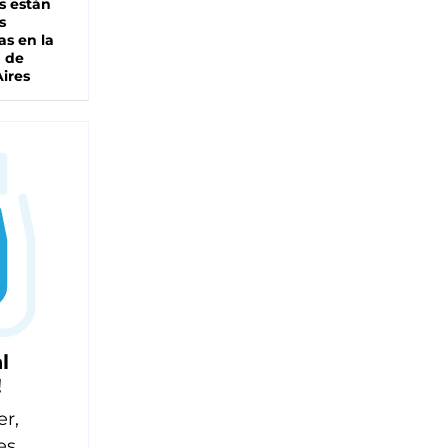
s están
s
as en la
a de
ires
l
!
er,
es