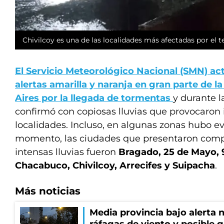
Chivilcoy es una de las localidades más afectadas por el 
El Servicio Meteorológico Nacional (SMN) act
alertas amarilla y naranja en gran parte de l
Aires por la llegada de tormentas
y durante 
confirmó con copiosas lluvias que provocaron
localidades. Incluso, en algunas zonas hubo e
momento, las ciudades que presentaron compl
intensas lluvias fueron
Bragado, 25 de Mayo, 9
Chacabuco, Chivilcoy, Arrecifes y Suipacha
.
Más noticias
Media provincia bajo alerta n