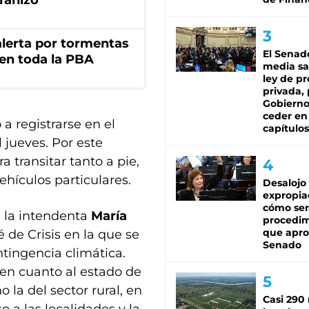
granizo
 alerta por tormentas
El Senad
 en toda la PBA
media sa
ley de p
privada, 
Gobierno
ceder en
a registrarse en el
capítulos
l jueves. Por este
 transitar tanto a pie,
hículos particulares.
Desalojo
expropia
cómo ser
ón la intendenta
María
procedi
que apro
de Crisis en la que se
Senado
ntingencia climática.
a en cuanto al estado de
 la del sector rural, en
Casi 290 