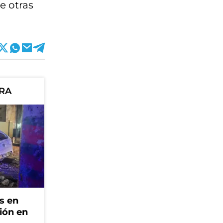
e otras
ORA
s en
ión en