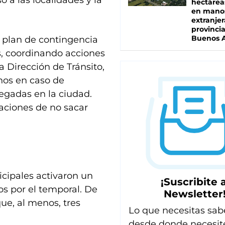
o a las localidades y la
hectárea
en mano
extranjer
provinci
Buenos A
 plan de contingencia
s, coordinando acciones
 Dirección de Tránsito,
nos en caso de
negadas en la ciudad.
aciones de no sacar
cipales activaron un
¡Suscribite a
os por el temporal. De
Newsletter
e, al menos, tres
Lo que necesitas sab
desde donde necesit