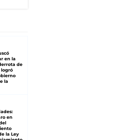
buscó
ar en la
derrota de
e logró
obierno
e la
dades:
ro en
del
iento
de la Ley
ciamiento